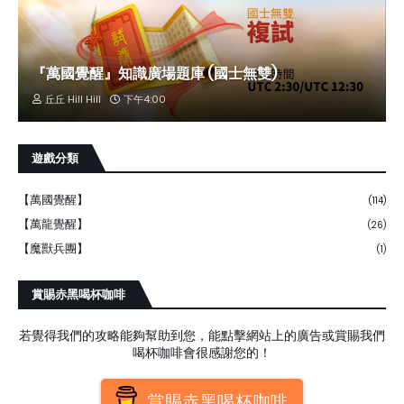
『萬國覺醒』知識廣場題庫 (國士無雙)
丘丘 Hill Hill
下午4:00
遊戲分類
【萬國覺醒】
(114)
【萬龍覺醒】
(26)
【魔獸兵團】
(1)
賞賜赤黑喝杯咖啡
若覺得我們的攻略能夠幫助到您，能點擊網站上的廣告或賞賜我們
喝杯咖啡會很感謝您的！
賞賜赤黑喝杯咖啡