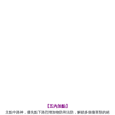
【五內加點】
主點中路神，優先點下路烈增加物防和法防，解鎖多個傷害類的絕