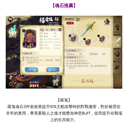
【魂石推薦】
【羅鬼】
3
10%
羅鬼魂石
件套效果提升
主動攻擊時的對戰傷害，對於楊雲佐
Buff
非常的實用，畢竟要殺人之後才能疊加神意
，從而提升在戰場
上的生存能力。