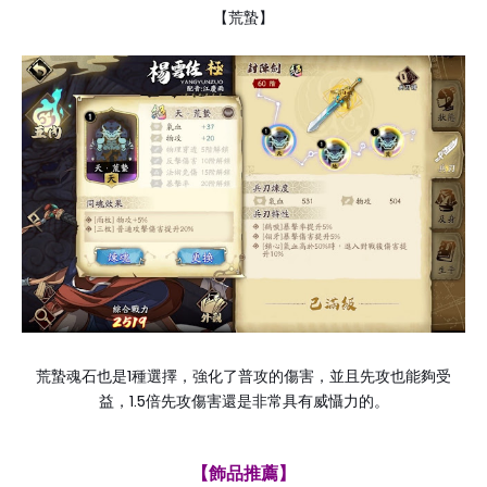
【荒蟄】
1
荒蟄魂石也是
種選擇，強化了普攻的傷害，並且先攻也能夠受
1.5
益，
倍先攻傷害還是非常具有威懾力的。
【飾品推薦】