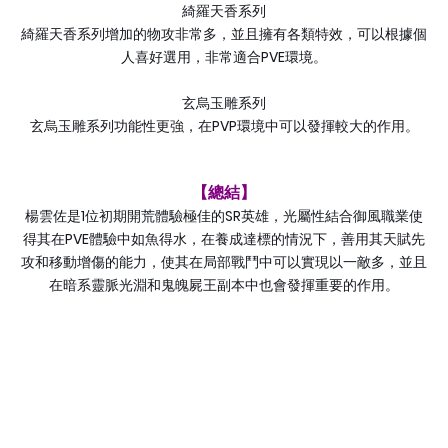
綺羅天香系列
綺羅天香系列增加的物攻非常多，並且擁有各類特效，可以根據個
PVE
人喜好選用，非常適合
環境。
玄烏玉雕系列
PVP
玄烏玉雕系列功能性更強，在
環境中可以發揮較大的作用。
【總結】
1
SR
楊雲佐是
位初期開荒體驗極佳的
英雄，光屬性結合御風職業使
PVE
得其在
體驗中如魚得水，在養成達標的情況下，善用其天賦先
攻和移動增傷的能力，使其在局部戰鬥中可以實現以一敵多，並且
在暗系靈脈光淵和鬼魄屍王副本中也會發揮重要的作用。