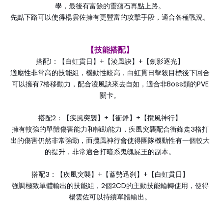
學，最後有富餘的靈蘊石再點上路。
先點下路可以使得楊雲佐擁有更豐富的攻擊手段，適合各種戰況。
【技能搭配】
1
+
+
搭配
：【白虹貫日】
【淩風訣】
【劍影逐光】
適應性非常高的技能組，機動性較高，白虹貫日擊殺目標後下回合
7
Boss
PVE
可以擁有
格移動力，配合淩風訣來去自如，適合非
類的
關卡。
2
+
+
搭配
：【疾風突襲】
【衝鋒】
【攬風神行】
3
擁有較強的單體傷害能力和輔助能力，疾風突襲配合衝鋒走
格打
出的傷害仍然非常強勁，而攬風神行會使得團隊機動性有一個較大
的提升，非常適合打暗系鬼魄屍王的副本。
3
+
+
搭配
：【疾風突襲】
【蓄勢迅刹】
【白虹貫日】
2
2CD
強調極致單體輸出的技能組，
個
的主動技能輪轉使用，使得
楊雲佐可以持續單體輸出。