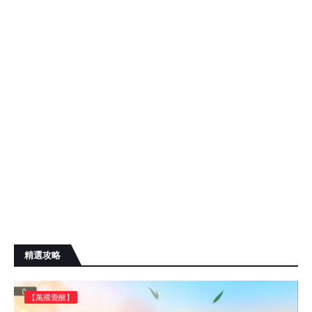
精選攻略
【萬國覺醒】