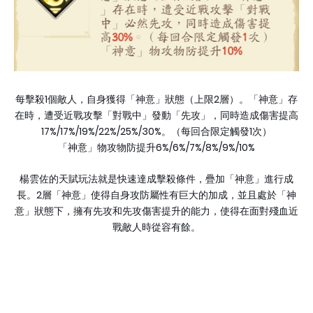
1
2
每擊殺
個敵人，自身獲得「神意」狀態（上限
層）。「神意」存
在時，遭受近戰攻擊「對戰中」發動「先攻」，同時造成傷害提高
17%/17%/19%/22%/25%/30%
1
。（每回合限定觸發
次）
6%/6%/7%/8%/9%/10%
「神意」物攻物防提升
楊雲佐的天賦玩法就是快速達成擊殺條件，疊加「神意」進行成
2
長。
層「神意」使得自身攻防屬性有巨大的加成，並且處於「神
意」狀態下，擁有先攻和先攻傷害提升的能力，使得在面對殘血近
戰敵人時從容有餘。