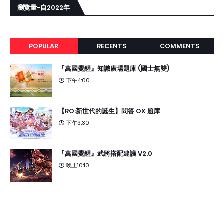
瀏覽量-自2022年
POPULAR
RECENTS
COMMENTS
『萬國覺醒』知識廣場題庫 (國士無雙)
下午4:00
【RO:新世代的誕生】問答 OX 題庫
下午3:30
『萬國覺醒』武將搭配建議 V2.0
晚上10:10