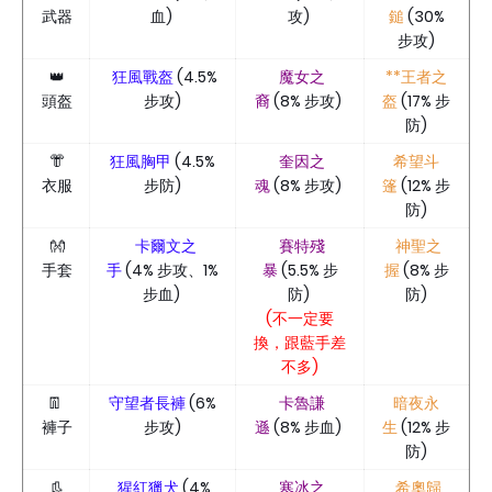
武器
血)
攻)
鎚
(30%
步攻)
👑
狂風戰盔
(4.5%
魔女之
**王者之
頭盔
步攻)
裔
(8% 步攻)
盔
(17% 步
防)
👘
狂風胸甲
(4.5%
奎因之
希望斗
衣服
步防)
魂
(8% 步攻)
篷
(12% 步
防)
👐
卡爾文之
賽特殘
神聖之
手套
手
(4% 步攻、1%
暴
(5.5% 步
握
(8% 步
步血)
防)
防)
(不一定要
換，跟藍手差
不多)
👖
守望者長褲
(6%
卡魯謙
暗夜永
褲子
步攻)
遜
(8% 步血)
生
(12% 步
防)
👢
猩紅獵犬
(4%
寒冰之
希奧歸