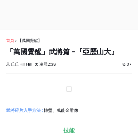
首頁
【萬國覺醒】
「萬國覺醒」武將篇 -『亞歷山大』
丘丘 Hill Hill
凌晨2:38
37
武將碎片入手方法 :
轉盤、萬能金雕像
技能