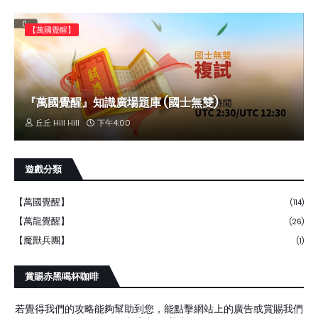
【萬國覺醒】
『萬國覺醒』知識廣場題庫 (國士無雙)
丘丘 Hill Hill
下午4:00
遊戲分類
【萬國覺醒】
(114)
【萬龍覺醒】
(26)
【魔獸兵團】
(1)
賞賜赤黑喝杯咖啡
若覺得我們的攻略能夠幫助到您，能點擊網站上的廣告或賞賜我們