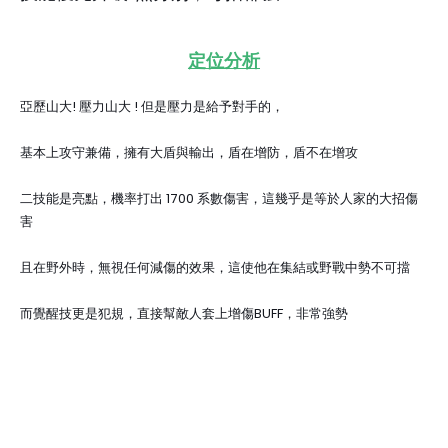
定位分析
亞歷山大! 壓力山大 ! 但是壓力是給予對手的，
基本上攻守兼備，擁有大盾與輸出，盾在增防，盾不在增攻
二技能是亮點，機率打出 1700 系數傷害，這幾乎是等於人家的大招傷
害
且在野外時，無視任何減傷的效果，這使他在集結或野戰中勢不可擋
而覺醒技更是犯規，直接幫敵人套上增傷BUFF，非常強勢