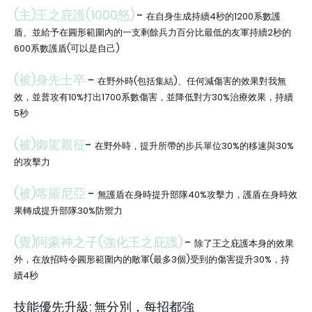
(主)王之庇護(1000怒)
-
在自身生成持續4秒的1200系數護
盾、並給予在圓形範圍內的一支剩餘兵力百分比最低的友軍持續2秒的
600系數護盾(可以是自己)
(被)身先士卒
-
在野外時(包括集結)、任何減傷害的效果對我無
效，並普攻有10%打出1700系數傷害，並降低對方30%治療效果，持續
5秒
(被)御駕親征
-
在野外時，提升所帶的步兵單位30%的移速與30%
的攻擊力
(被)喀羅尼亞
-
無護盾在身時提升部隊40%攻擊力，護盾在身時效
果轉成提升部隊30%防禦力
(覺)阿蒙神之子(強化王之庇護)
-
除了王之庇護本身的效果
外，在放招時令圓形範圍內的敵軍(最多3個)受到的傷害提升30%，持
續4秒
技能優先升級: 無分別，每招都強