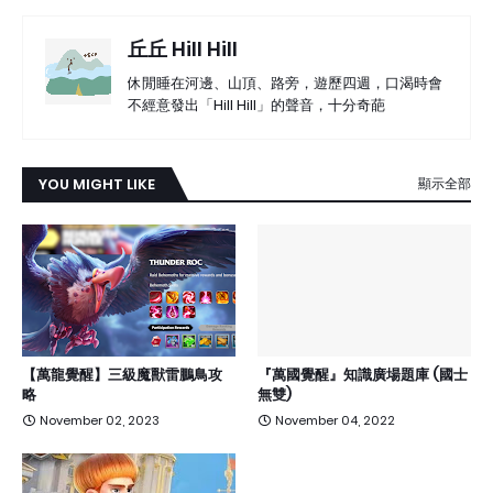
丘丘 Hill Hill
休閒睡在河邊、山頂、路旁，遊歷四週，口渴時會
不經意發出「Hill Hill」的聲音，十分奇葩
YOU MIGHT LIKE
顯示全部
【萬龍覺醒】三級魔獸雷鵬鳥攻
『萬國覺醒』知識廣場題庫 (國士
略
無雙)
November 02, 2023
November 04, 2022