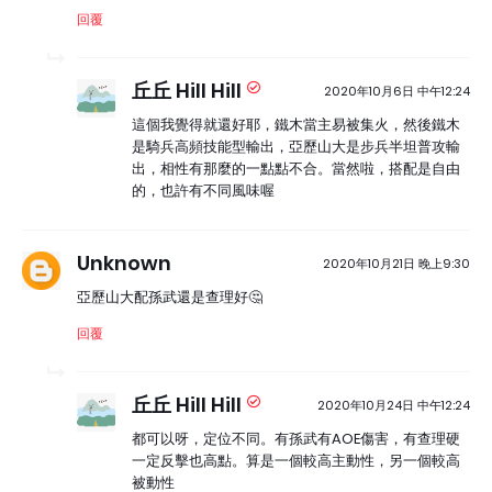
回覆
丘丘 Hill Hill
2020年10月6日 中午12:24
這個我覺得就還好耶，鐵木當主易被集火，然後鐵木
是騎兵高頻技能型輸出，亞歷山大是步兵半坦普攻輸
出，相性有那麼的一點點不合。當然啦，搭配是自由
的，也許有不同風味喔
Unknown
2020年10月21日 晚上9:30
亞歷山大配孫武還是查理好🤔
回覆
丘丘 Hill Hill
2020年10月24日 中午12:24
都可以呀，定位不同。有孫武有AOE傷害，有查理硬
一定反擊也高點。算是一個較高主動性，另一個較高
被動性