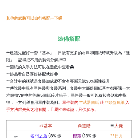
其他的武將可以自行搭配一下喔
裝備搭配
**建議先配好一套『基本』，日後有更多的材料和圖紙時就升級為『進
階』，記得把不用的裝備分解掉💥
**圖紙的入手方法可以在遊戲中查看👻
**飾品看自己喜好搭配就好😝
**合計中的括號是套裝加成🎁不會有專屬天賦30%屬性提升
**傳說裝中現有單件裝與套裝系列，套裝中大部份圖紙基本都要課一大
堆錢抽VIP中的等級5圖紙碎片箱子，單件裝一般可以從較多活動中取
得，下方列舉會用單件裝為例。
單件裝的
**武器圖紙
跟
**頭盔圖紙
入
手方法跟失落之地有關，且屬性未確認，只供參考。
👶基本
👱進階
👳
大佬
🍳
名門之盾
(8% 步
櫻落
(13% 步
**日月