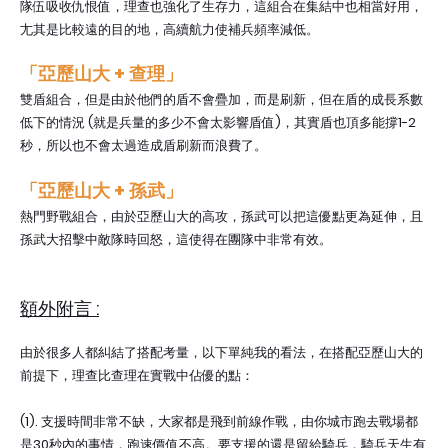
隊伍吸收仇恨值，理查也強化了生存力，這組合在集結中也相當好用，
尢其是比較遠的目的地，高續航力使補兵頻率減低。
「亞歷山大
+ 查理
」
雙盾組合，但是由於他們的盾不會疊加，而是刷新，但在盾的成長系數
低下的情況 (就是兵量的多少不會太影響盾值)，其實盾也頂多能撐1-2
秒，所以也不會太過造成盾刷新而浪費了。
「亞歷山大
+ 孫武
」
熱門野戰組合，由於亞歷山大的高攻，孫武可以把這優點更為延伸，且
孫武大招擊中敵隊時回怒，這使得在團隊中非常有效。
額外附言 :
由於很多人都糾結了搭配考量，以下單純我的看法，在搭配亞歷山大的
前提下，理查比查理在實戰中佔優的點：
(1). 支援時間非常不缺，大家都是飛到前線作戰，由你城市跑去戰場都
是30秒內的事情，跑速價值不高。要支援的還是留給騎兵，騎兵天生有