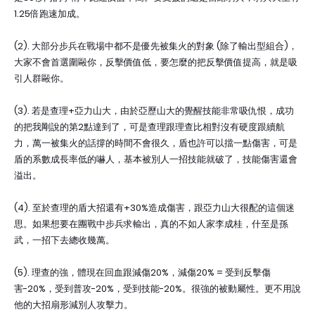
1.25倍跑速加成。
(2). 大部分步兵在戰場中都不是優先被集火的對象 (除了輸出型組合)，
大家不會首選圍毆你，反擊價值低，要怎麼的把反擊價值提高，就是吸
引人群毆你。
(3). 若是查理+亞力山大，由於亞歷山大的覺醒技能非常吸仇恨，成功
的把我剛說的第2點達到了，可是查理跟理查比相對沒有硬度跟續航
力，萬一被集火的話撐的時間不會很久，盾也許可以擋一點傷害，可是
盾的系數成長率低的嚇人，基本被別人一招技能就破了，技能傷害還會
溢出。
(4). 至於查理的盾大招還有+30%造成傷害，跟亞力山大很配的這個迷
思。如果想要在團戰中步兵求輸出，真的不如人家李成桂，什至是孫
武，一招下去總收幾萬。
(5). 理查的強，體現在回血跟減傷20%，減傷20% = 受到反擊傷
害-20%，受到普攻-20%，受到技能-20%。很強的被動屬性。更不用說
他的大招扇形減別人攻擊力。