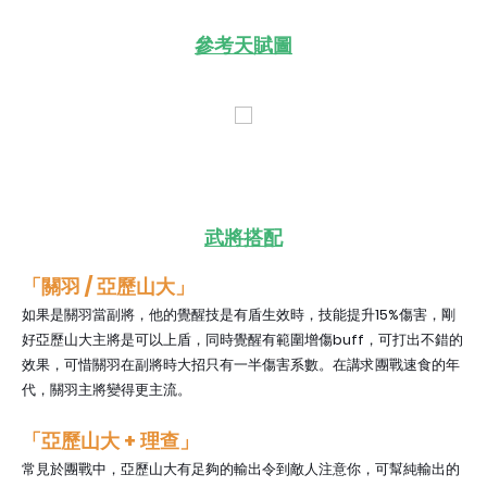
參考天賦圖
武將搭配
「
關羽 / 亞歷山大」
如果是關羽當副將，他的覺醒技是有盾生效時，技能提升15%傷害，剛
好亞歷山大主將是可以上盾，同時覺醒有範圍增傷buff，可打出不錯的
效果，可惜關羽在副將時大招只有一半傷害系數。在講求團戰速食的年
代，關羽主將變得更主流。
「亞歷山大
+ 理查
」
常見於團戰中，亞歷山大有足夠的輸出令到敵人注意你，可幫純輸出的