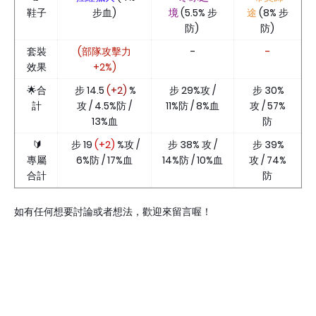
鞋子
步血)
境
(5.5% 步
途
(8% 步
防)
防)
套裝
(部隊攻擊力
-
-
效果
+2%)
🌟合
步 14.5
(+2)
%
步 29%攻 /
步 30%
計
攻 / 4.5%防 /
11%防 / 8%血
攻 / 57%
13%血
防
🔰
步 19
(+2)
%攻 /
步 38% 攻 /
步 39%
專屬
6%防 / 17%血
14%防 / 10%血
攻 / 74%
合計
防
如有任何想要討論或者想法，歡迎來留言喔！