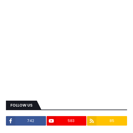
FOLLOW US
742
583
85