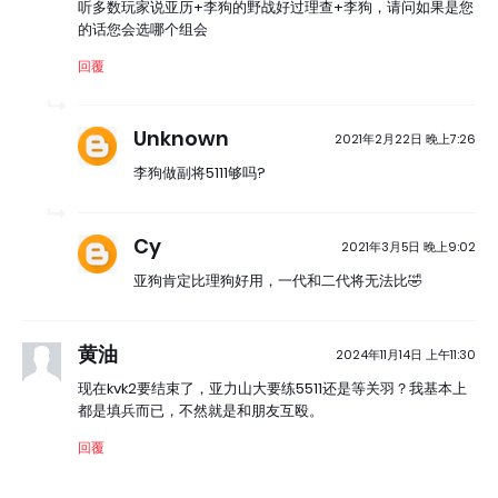
听多数玩家说亚历+李狗的野战好过理查+李狗，请问如果是您
的话您会选哪个组会
回覆
Unknown
2021年2月22日 晚上7:26
李狗做副将5111够吗?
Cy
2021年3月5日 晚上9:02
亚狗肯定比理狗好用，一代和二代将无法比🤣
黄油
2024年11月14日 上午11:30
现在kvk2要结束了，亚力山大要练5511还是等关羽？我基本上
都是填兵而已，不然就是和朋友互殴。
回覆