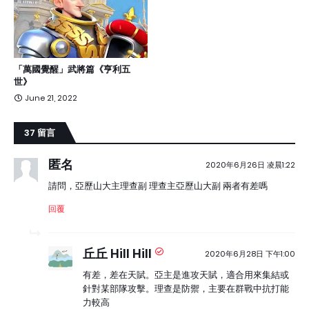
「萬國覺醒」武將篇《亨利五
世》
June 21, 2022
37 留言
匿名
2020年6月26日 凌晨1:22
請問，亞歷山大主理查副 理查主亞歷山大副 兩者有差嗎
回覆
丘丘 Hill Hill
2020年6月28日 下午1:00
有差，差在天賦。亞主是進攻天賦，適合用來集結或
針對某部隊攻擊。理查是防禦，主要在群戰中抗打能
力較高