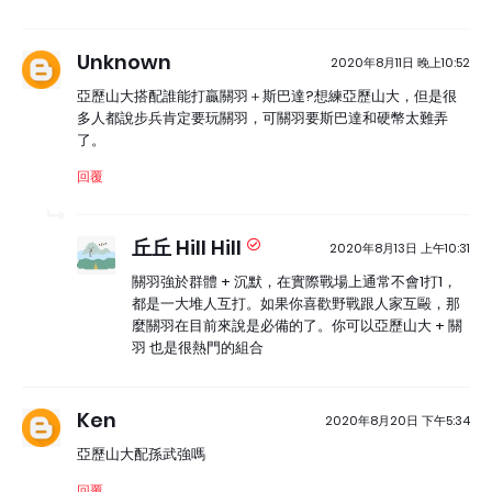
Unknown
2020年8月11日 晚上10:52
亞歷山大搭配誰能打贏關羽＋斯巴達?想練亞歷山大，但是很
多人都說步兵肯定要玩關羽，可關羽要斯巴達和硬幣太難弄
了。
回覆
丘丘 Hill Hill
2020年8月13日 上午10:31
關羽強於群體 + 沉默，在實際戰場上通常不會1打1，
都是一大堆人互打。如果你喜歡野戰跟人家互毆，那
麼關羽在目前來說是必備的了。你可以亞歷山大 + 關
羽 也是很熱門的組合
Ken
2020年8月20日 下午5:34
亞歷山大配孫武強嗎
回覆