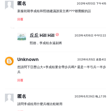
匿名
2021年4月13日 下午4:15
新服初期李成桂和熙德建議誰當主將???都覺醒的話
回覆
丘丘 Hill Hill
2021年4月16日 中午12:22
熙德，李成桂永遠副將
Unknown
2021年6月5日 凌晨4:12
想請問下亞歷山大+李成桂要全帶步兵嗎? 還是一半弓兵一半步
兵
回覆
匿名
2021年6月29日 晚上7:35
請問李成桂用什麼兵種比較耐用