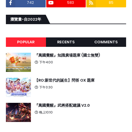
742
583
85
瀏覽量-自2022年
POPULAR
RECENTS
COMMENTS
『萬國覺醒』知識廣場題庫 (國士無雙)
下午4:00
【RO:新世代的誕生】問答 OX 題庫
下午3:30
『萬國覺醒』武將搭配建議 V2.0
晚上10:10