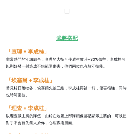
武將搭配
「查理
+ 李成桂」
非常熱門的守城組合，查理的大招可使盾生效時+30%傷害，李成桂可
以剛好發一射造成不錯範圍傷害，他們兩位也有駐守技能。
「埃塞爾
+ 李成桂
」
常見於日落峽谷，埃塞爾先破三維，李成桂再補一箭，傷害很強，同時
也時範圍技。
「理查
+ 李成桂
」
以理查做主將的隊伍，由於在地圖上部隊頭像都是顯示主將的，可以使
對手不會首先集火於你，心理戰術層面。