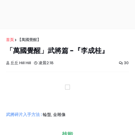
首頁
【萬國覺醒】
「萬國覺醒」武將篇 -『李成桂』
丘丘 Hill Hill
凌晨2:18
30
武將碎片入手方法 :
輪盤, 金雕像
技能