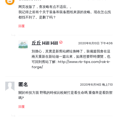
网页改版了，查攻略有点不适应。。
我记得之前有个关于装备和装备图纸来源的攻略。现在怎么找
都找不到了。是删了吗？
回覆
丘丘 Hill Hill
2020年6月13日 下午4:06
別擔心，其實是新舊站網址換轉了，裝備篇我會在這
兩天重新在新站做一篇出來，如果想要即時瀏覽，也
可回到舊站了解 : http://www.rb-tips.com/rok-k-
forge/
匿名
2020年6月14日 晚上7:13
關於科技方面 野戰的時候比較耐打是看生命嗎 重傷率是看防禦
嗎?
回覆