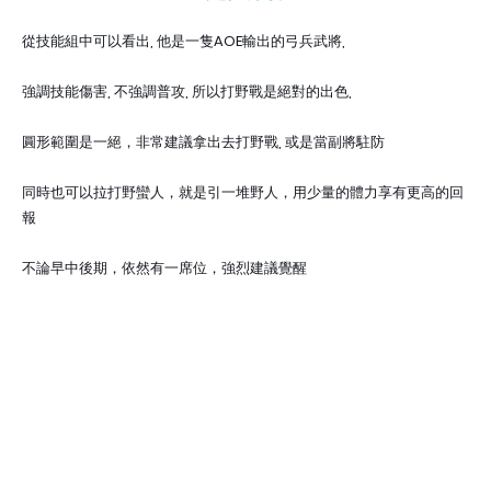
從技能組中可以看出, 他是一隻AOE輸出的弓兵武將,
強調技能傷害, 不強調普攻, 所以打野戰是絕對的出色,
圓形範圍是一絕，
非常建議拿出去打野戰, 或是當副將駐防
同時也可以拉打野蠻人，就是引一堆野人，用少量的體力享有更高的回
報
不論早中後期，依然有一席位，強烈建議覺醒