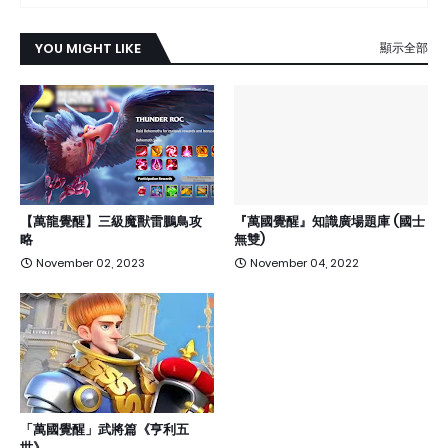
YOU MIGHT LIKE
顯示全部
【萬龍覺醒】三級魔獸雷鵬鳥攻
『萬國覺醒』知識廣場題庫 (國士
略
無雙)
November 02, 2023
November 04, 2022
「萬國覺醒」武將篇《亨利五
世》