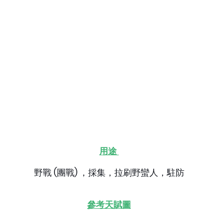
用途
野戰 (團戰) ，採集，拉刷野蠻人，駐防
參考天賦圖