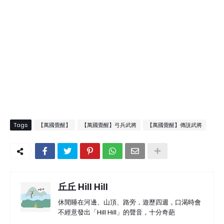
Tags
【萬國覺醒】
【萬國覺醒】弓兵武將
【萬國覺醒】傳說武將
丘丘 Hill Hill
休閒睡在河邊、山頂、路旁，遊歷四週，口渴時會
不經意發出「Hill Hill」的聲音，十分奇葩