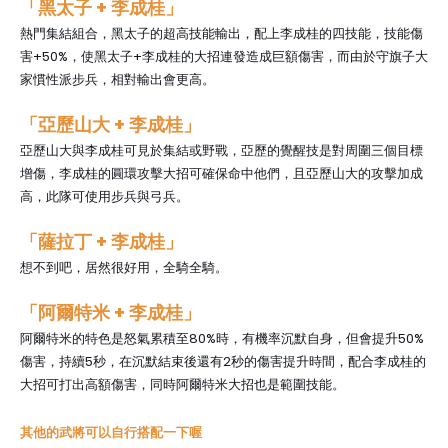
「黑太子
+ 李成桂
」
熱門集結組合，黑太子的超高技能輸出，配上李成桂的四技能，技能傷
害+50%，使黑太子+李成桂的大招連發造成巨額傷害，而由於守旗子大
家慣性派步兵，相對輸出會更高。
「亞歷山大
+ 李成桂
」
亞歷山大與李成桂可見於集結或野戰，亞歷的覺醒技是對周圍三個目標
增傷，李成桂的圓環攻擊大招可確保命中他們，且亞歷山大的攻擊加成
高，此隊可使用步兵與弓兵。
「薩拉丁
+ 李成桂
」
想不到吧，居然很好用，全騎全騎。
「阿爾特米
+ 李成桂
」
阿爾特米的特色是怒氣累積至80%時，有機率沉默自身，但會提升50%
傷害，持續5秒，在沉默結束後還有2秒的傷害提升時間，配合李成桂的
大招可打出高額傷害，同時阿爾特米大招也是範圍技能。
其他的武將可以自行搭配一下喔