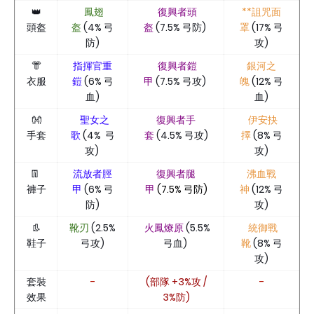
👑
鳳翅
復興者頭
**詛咒面
頭盔
盔
(4% 弓
盔
(7.5% 弓防)
罩
(17% 弓
防)
攻)
👘
指揮官重
復興者鎧
銀河之
衣服
鎧
(6% 弓
甲
(7.5% 弓攻)
魄
(12% 弓
血)
血)
👐
聖女之
復興者手
伊安抉
手套
歌
(4% 弓
套
(4.5% 弓攻)
擇
(8% 弓
攻)
攻)
👖
流放者脛
復興者腿
沸血戰
褲子
甲
(6% 弓
甲
(7.5% 弓防)
神
(12% 弓
防)
攻)
👢
靴刃
(2.5%
火鳳燎原
(5.5%
統御戰
鞋子
弓攻)
弓血)
靴
(8% 弓
攻)
套裝
-
(部隊 +3%攻 /
-
效果
3%防)