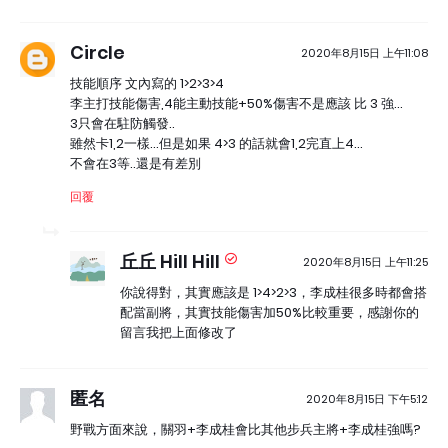
Circle
2020年8月15日 上午11:08
技能順序 文內寫的 1>2>3>4
李主打技能傷害,4能主動技能+50%傷害不是應該 比 3 強...
3只會在駐防觸發..
雖然卡1,2一樣...但是如果 4>3 的話就會1,2完直上4...
不會在3等..還是有差別
回覆
丘丘 Hill Hill
2020年8月15日 上午11:25
你說得對，其實應該是 1>4>2>3，李成桂很多時都會搭
配當副將，其實技能傷害加50%比較重要，感謝你的
留言我把上面修改了
匿名
2020年8月15日 下午5:12
野戰方面來說，關羽+李成桂會比其他步兵主將+李成桂強嗎?