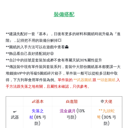
裝備搭配
**建議先配好一套『基本』，日後有更多的材料和圖紙時就升級為『進
階』，記得把不用的裝備分解掉💥
**圖紙的入手方法可以在遊戲中查看👻
**飾品看自己喜好搭配就好😝
**合計中的括號是套裝加成🎁不會有專屬天賦30%屬性提升
**傳說裝中現有單件裝與套裝系列，套裝中大部份圖紙基本都要課一大
堆錢抽VIP中的等級5圖紙碎片箱子，單件裝一般可以從較多活動中取
得，下方列舉會用單件裝為例。
單件裝的
**武器圖紙
跟
**頭盔圖紙
入
手方法跟失落之地有關，且屬性未確認，只供參考。
👶基本
👱進階
👳
大佬
🍳
失落之
流金歲月
(13%
**九頭蛇
武器
杖
(8% 弓
弓防)
弩
(30% 弓
防)
防)