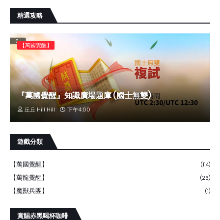
精選攻略
【萬國覺醒】
『萬國覺醒』知識廣場題庫 (國士無雙)
丘丘 Hill Hill
下午4:00
遊戲分類
【萬國覺醒】
(114)
【萬龍覺醒】
(26)
【魔獸兵團】
(1)
賞賜赤黑喝杯咖啡