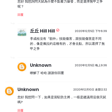
您好 我想詢問天賦為什麼不點蓄力爆發，而是選擇無甲之爭
呢？
回覆
丘丘 Hill Hill
2020年12月5日 下午6:39
李成桂沒有『額外』技能傷害，跟技能傷害是不同
的，像是佩拉約這種有的，才會去點。所以選擇了無
甲之爭
Unknown
2020年12月5日 晚上9:36
瞭解了 哈哈 謝謝你回覆
Unknown
2020年12月10日 凌晨12:32
您好 我想問一下，如果是當駐防主將，一樣是建議用這個天賦
嗎?
回覆