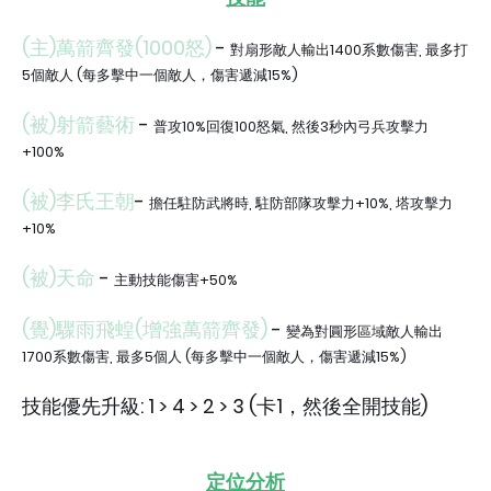
(主)萬箭齊發(1000怒)
-
對扇形敵人輸出1400系數傷害, 最多打
5個敵人 (每多擊中一個敵人，傷害遞減15%)
(被)射箭藝術
-
普攻10%回復100怒氣, 然後3秒內弓兵攻擊力
+100%
(被)李氏王朝
-
擔任駐防武將時, 駐防部隊攻擊力+10%, 塔攻擊力
+10%
(被)天命
-
主動技能傷害+50%
(覺)驟雨飛蝗(增強萬箭齊發)
-
變為對圓形區域敵人輸出
1700系數傷害, 最多5個人
(每多擊中一個敵人，傷害遞減15%)
技能優先升級: 1 > 4 > 2 > 3 (卡1，然後全開技能)
定位分析