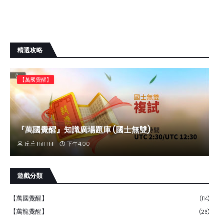
精選攻略
【萬國覺醒】
『萬國覺醒』知識廣場題庫 (國士無雙)
丘丘 Hill Hill
下午4:00
遊戲分類
【萬國覺醒】
(114)
【萬龍覺醒】
(26)