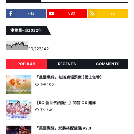
742
583
85
瀏覽量-自2022年
10,222,142
POPULAR
RECENTS
COMMENTS
『萬國覺醒』知識廣場題庫 (國士無雙)
下午4:00
【RO:新世代的誕生】問答 OX 題庫
下午3:30
『萬國覺醒』武將搭配建議 V2.0