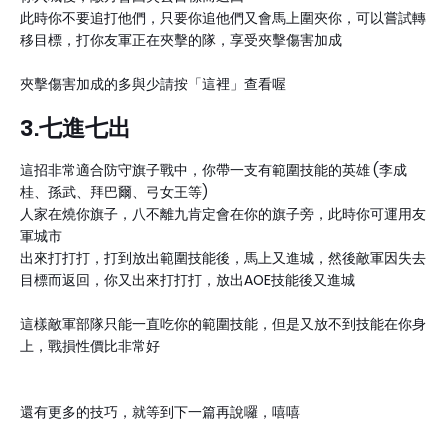
此時你不要追打他們，只要你追他們又會馬上圍夾你，可以嘗試轉
移目標，打你友軍正在夾擊的隊，享受夾擊傷害加成
夾擊傷害加成的多與少請按「這裡」查看喔
3.七進七出
這招非常適合防守旗子戰中，你帶一支有範圍技能的英雄 (李成
桂、孫武、拜巴爾、弓女王等)
人家在燒你旗子，八不離九肯定會在你的旗子旁，此時你可運用友
軍城市
出來打打打，打到放出範圍技能後，馬上又進城，然後敵軍因失去
目標而返回，你又出來打打打，放出AOE技能後又進城
這樣敵軍部隊只能一直吃你的範圍技能，但是又放不到技能在你身
上，戰損性價比非常好
還有更多的技巧，就等到下一篇再說囉，嘻嘻