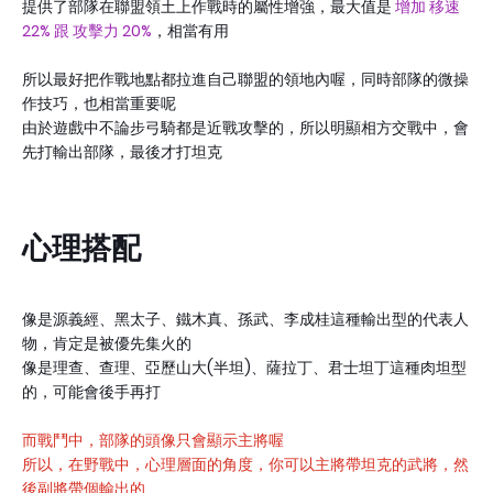
提供了部隊在聯盟領土上作戰時的屬性增強，最大值是
增加 移速
22% 跟 攻擊力 20%
，相當有用
所以最好把作戰地點都拉進自己聯盟的領地內喔，同時部隊的微操
作技巧，也相當重要呢
由於遊戲中不論步弓騎都是近戰攻擊的，所以明顯相方交戰中，會
先打輸出部隊，最後才打坦克
心理搭配
像是源義經、黑太子、鐵木真、孫武、李成桂這種輸出型的代表人
物，肯定是被優先集火的
像是理查、查理、亞歷山大(半坦)、薩拉丁、君士坦丁這種肉坦型
的，可能會後手再打
而戰鬥中，部隊的頭像只會顯示主將喔
所以，在野戰中，心理層面的角度，你可以主將帶坦克的武將，然
後副將帶個輸出的