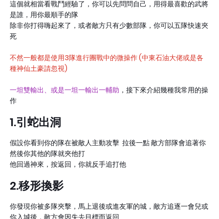
這個就相當看戰鬥經驗了，你可以先問問自己，用得最喜歡的武將
是誰，用你最順手的隊
除非你打得嗨起來了，或者敵方只有少數部隊，你可以五隊快速夾
死
不然一般都是使用3隊進行團戰中的微操作 (中東石油大佬或是各
種神仙土豪請忽視)
一坦雙輸出、或是一坦一輸出一輔助
，接下來介紹幾種我常用的操
作
1.引蛇出洞
假設你看到你的隊在被敵人主動攻擊 拉後一點 敵方部隊會追著你
然後你其他的隊就夾他打
他回過神來，按返回，你就反手追打他
2.移形換影
你發現你被多隊夾擊，馬上退後或進友軍的城，敵方追逐一會兒或
你入城後，敵方會因失去目標而返回