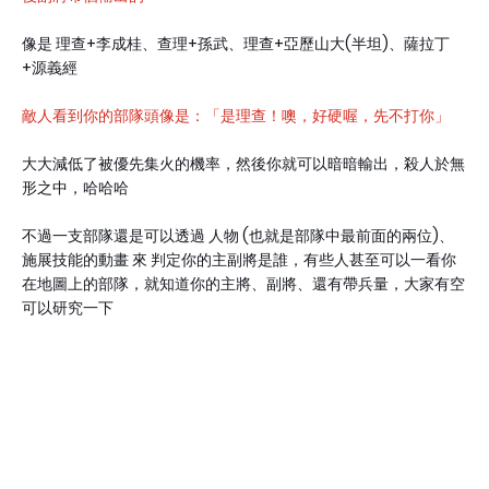
像是 理查+李成桂、查理+孫武、理查+亞歷山大(半坦)、薩拉丁
+源義經
敵人看到你的部隊頭像是：「是理查！噢，好硬喔，先不打你」
大大減低了被優先集火的機率，然後你就可以暗暗輸出，殺人於無
形之中，哈哈哈
不過一支部隊還是可以透過 人物 (也就是部隊中最前面的兩位)、
施展技能的動畫 來 判定你的主副將是誰，有些人甚至可以一看你
在地圖上的部隊，就知道你的主將、副將、還有帶兵量，大家有空
可以研究一下