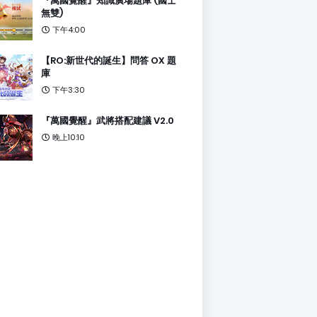
『萬國覺醒』知識廣場題庫 (國士
無雙)
下午4:00
【RO:新世代的誕生】問答 OX 題
庫
下午3:30
『萬國覺醒』武將搭配建議 V2.0
晚上10:10