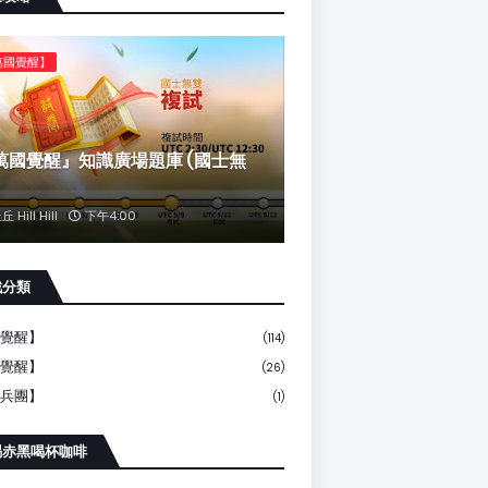
萬國覺醒】
萬國覺醒』知識廣場題庫 (國士無
丘 Hill Hill
下午4:00
戲分類
覺醒】
(114)
覺醒】
(26)
兵團】
(1)
賜赤黑喝杯咖啡