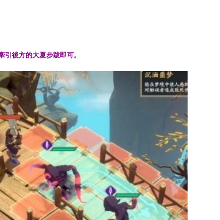
牽引後方的大夏步跋即可
。