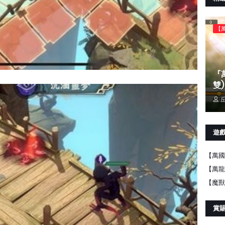
【
『
雙)
丘
遊
【萬國
【萬龍
【魔獸
賞