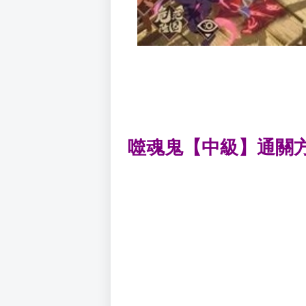
噬魂鬼【中級】通關