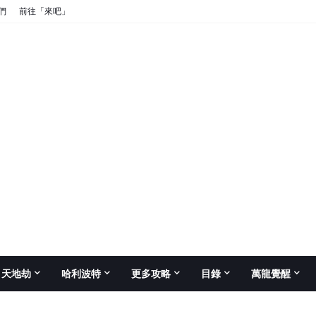
們
前往「來吧」
天地劫
哈利波特
更多攻略
目錄
萬龍覺醒