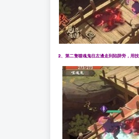
2、第二隻噬魂鬼往左邊走到陷阱旁，用