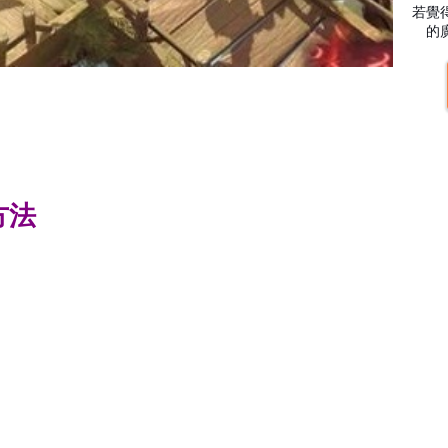
若覺
的
方法