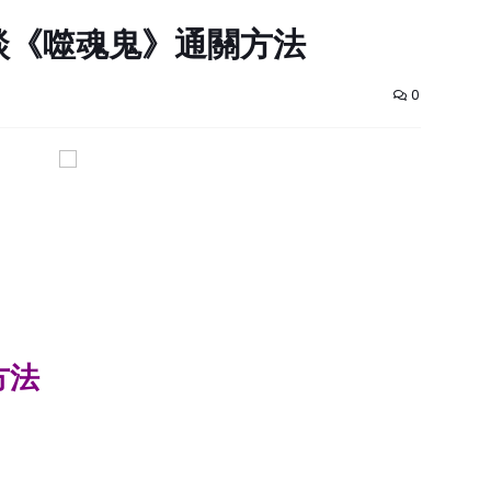
談《噬魂鬼》通關方法
0
方法