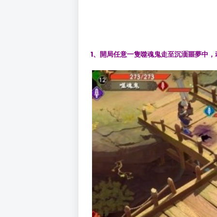
1、
開局
任意一隻噬魂鬼走至沉湎噩夢中，