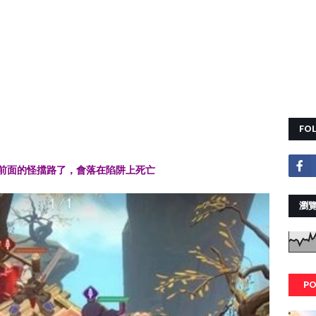
FO
前面的怪擋路了，會落在陷阱上死亡
瀏覽
PO