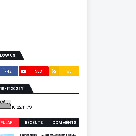
LLOW US
742
583
85
量-自2022年
10,224,179
PULAR
RECENTS
COMMENTS