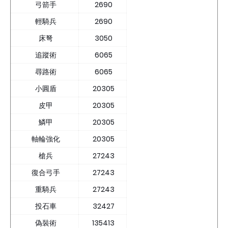
弓箭手
2690
輕騎兵
2690
床弩
3050
追蹤術
6065
尋路術
6065
小圓盾
20305
皮甲
20305
鱗甲
20305
軸輪強化
20305
槍兵
27243
復合弓手
27243
重騎兵
27243
投石車
32427
偽裝術
135413