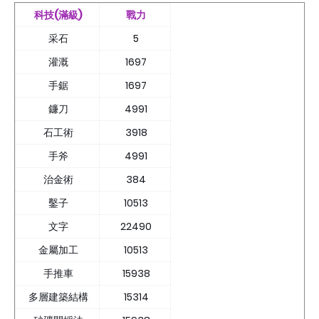
科技(滿級)
戰力
采石
5
灌溉
1697
手鋸
1697
鐮刀
4991
石工術
3918
手斧
4991
治金術
384
鑿子
10513
文字
22490
金屬加工
10513
手推車
15938
多層建築結構
15314