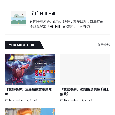
丘丘 Hill Hill
休閒睡在河邊、山頂、路旁，遊歷四週，口渴時會
不經意發出「Hill Hill」的聲音，十分奇葩
YOU MIGHT LIKE
顯示全部
【萬龍覺醒】三級魔獸雷鵬鳥攻
『萬國覺醒』知識廣場題庫 (國士
略
無雙)
November 02, 2023
November 04, 2022