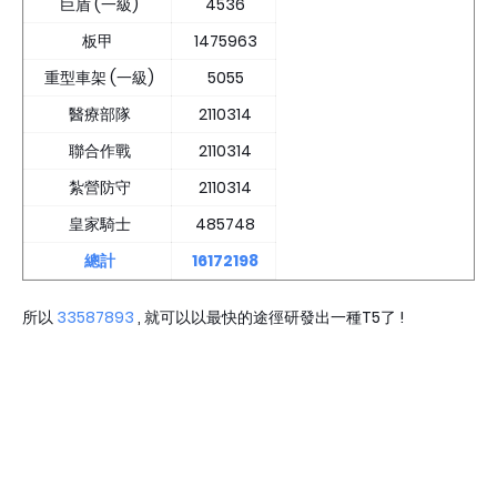
巨盾 (一級)
4536
板甲
1475963
重型車架 (一級)
5055
醫療部隊
2110314
聯合作戰
2110314
紮營防守
2110314
皇家騎士
485748
總計
16172198
所以
33587893
, 就可以以最快的途徑研發出一種T5了 !