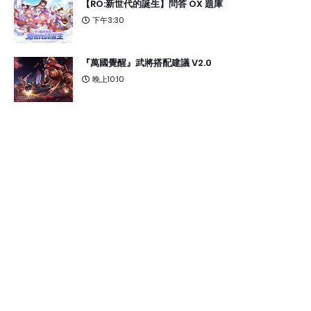
【RO:新世代的誕生】問答 OX 題庫
下午3:30
『萬國覺醒』武將搭配建議 V2.0
晚上10:10