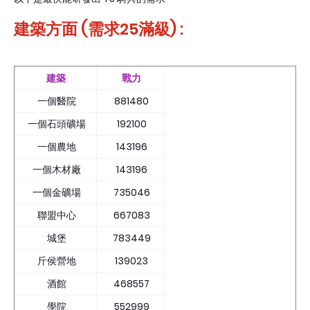
建築方面 (需求25滿級) :
建築
戰力
一個醫院
881480
一個石頭礦場
192100
一個農地
143196
一個木材廠
143196
一個金礦場
735046
聯盟中心
667083
城堡
783449
斤侯營地
139023
酒館
468557
學院
552999