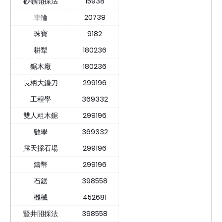
砂礦開採法
15938
車輪
20739
珠寶
9182
耕犁
180236
鋸木廠
180236
長柄大鐮刀
299196
工程學
369332
雙人粗木鋸
299196
數學
369332
露天採石場
299196
鑄幣
299196
石鋸
398558
機械
452681
豎井開採法
398558