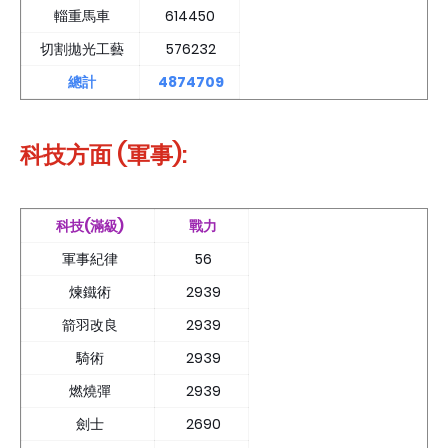
輜重馬車
614450
切割拋光工藝
576232
總計
4874709
科技方面 (軍事):
科技(滿級)
戰力
軍事紀律
56
煉鐵術
2939
箭羽改良
2939
騎術
2939
燃燒彈
2939
劍士
2690