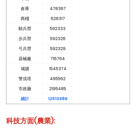
倉庫
478367
商棧
626317
騎兵營
592333
步兵營
592326
弓兵營
592329
器械廠
716764
城牆
1545374
警戎塔
495562
市政廳
2195485
總計
12513986
科技方面(農業):