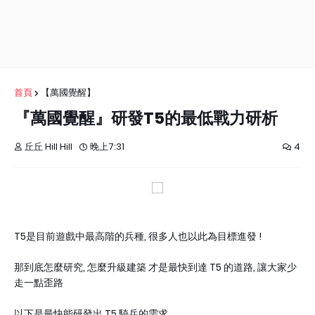
首頁
【萬國覺醒】
『萬國覺醒』研發T5的最低戰力研析
丘丘 Hill Hill
晚上7:31
4
T5是目前遊戲中最高階的兵種, 很多人也以此為目標進發 !
那到底怎麼研究, 怎麼升級建築 才是最快到達 T5 的道路, 讓大家少
走一點歪路
以下是最快能研發出 T5 騎兵的需求