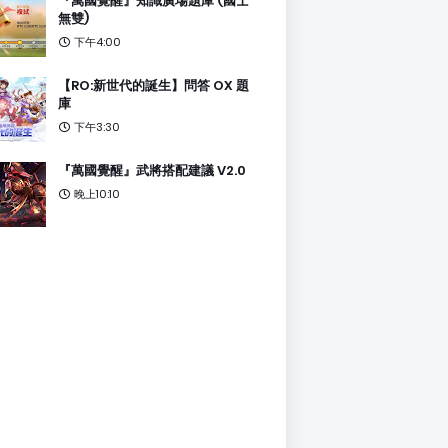
『萬國覺醒』知識廣場題庫 (國士
無雙)
下午4:00
【RO:新世代的誕生】問答 OX 題
庫
下午3:30
『萬國覺醒』武將搭配建議 V2.0
晚上10:10