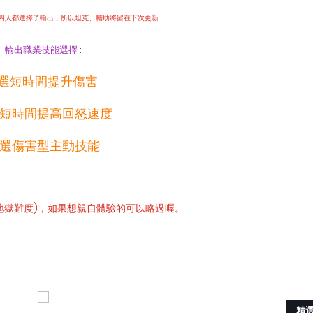
四人都選擇了輸出，所以坦克、輔助將留在下次更新
輸出職業技能選擇 :
. 選短時間提升傷害
 選短時間提高回怒速度
. 選傷害型主動技能
地獄難度)
，如果想親自體驗的可以略過喔。
精