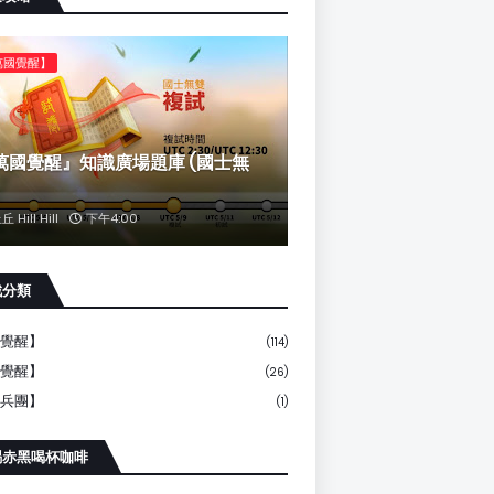
萬國覺醒】
萬國覺醒』知識廣場題庫 (國士無
丘 Hill Hill
下午4:00
戲分類
覺醒】
(114)
覺醒】
(26)
兵團】
(1)
賜赤黑喝杯咖啡