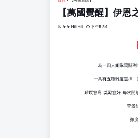
【萬國覺醒】伊恩之歌
丘丘 Hill Hill
下午5:34
為一四人組隊闖關副本
一共有五種難度選擇,
難度愈高, 獎勵愈好. 每次
背景
難度