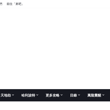
們
前往「來吧」
天地劫
哈利波特
更多攻略
目錄
萬龍覺醒