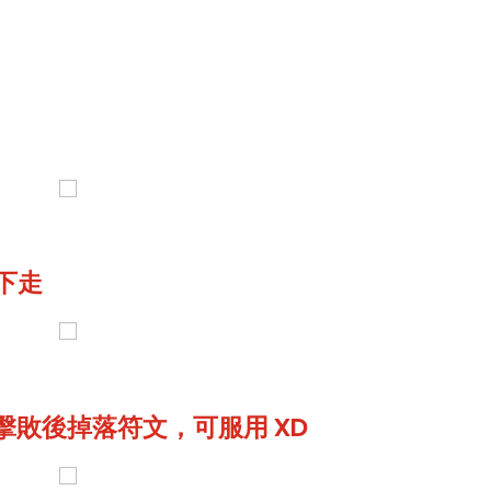
下走
擊敗後掉落符文，可服用 XD