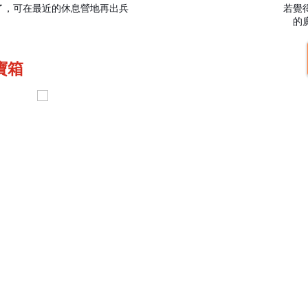
了，可在最近的休息營地再出兵
若覺
的
下寶箱