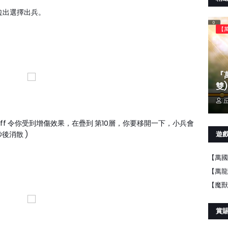
拉出選擇出兵。
【
『
雙)
。
丘
buff 令你受到增傷效果，在疊到 第10層，你要移開一下，小兵會
後消散 )
遊
【萬國
【萬龍
【魔獸
賞