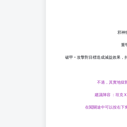
邪神狂
重甲
破甲 - 攻擊對目標造成減益效果，持續
不過，其實地獄
建議陣容 ：坦克 X
在闖關途中可以按右下