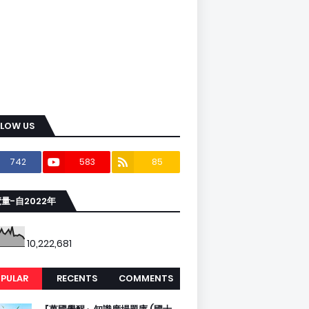
LLOW US
742
583
85
量-自2022年
10,222,681
PULAR
RECENTS
COMMENTS