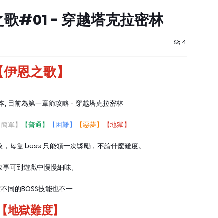
#01 - 穿越塔克拉密林
4
【伊恩之歌】
, 目前為第一章節攻略 - 穿越塔克拉密林
【簡單】
【普通】
【困難】
【惡夢】
【地獄】
開放，每隻 boss 只能領一次獎勵，不論什麼難度。
故事可到遊戲中慢慢細味。
不同的BOSS技能也不一
【地獄難度】