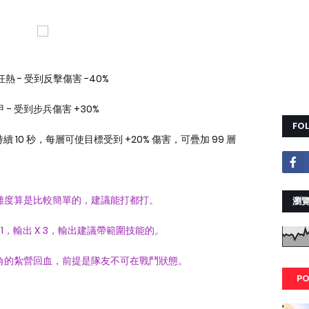
熱 - 受到反擊傷害 -40%
 - 受到步兵傷害 +30%
FO
 10 秒，每層可使目標受到 +20% 傷害，可疊加 99 層
難度算是比較簡單的，建議能打都打。
瀏覽
 1，輸出 X 3，輸出建議帶範圍技能的。
角的紮營回血，前提是隊友不可在戰鬥狀態。
PO