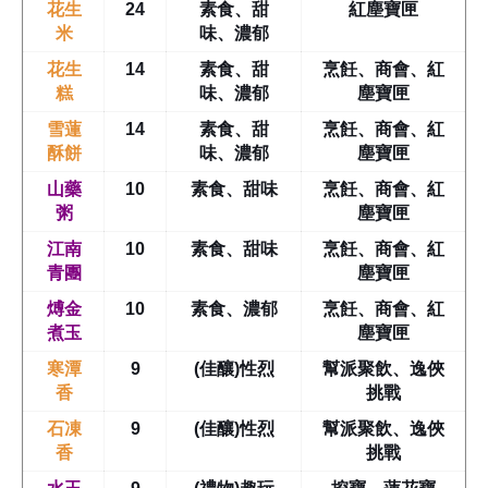
花生
24
素食、甜
紅塵寶匣
米
味、濃郁
花生
14
素食、甜
烹飪、商會、紅
糕
味、濃郁
塵寶匣
雪蓮
14
素食、甜
烹飪、商會、紅
酥餅
味、濃郁
塵寶匣
山藥
10
素食、甜味
烹飪、商會、紅
粥
塵寶匣
江南
10
素食、甜味
烹飪、商會、紅
青團
塵寶匣
煿金
10
素食、濃郁
烹飪、商會、紅
煮玉
塵寶匣
寒潭
9
(佳釀)性烈
幫派聚飲、逸俠
香
挑戰
石凍
9
(佳釀)性烈
幫派聚飲、逸俠
香
挑戰