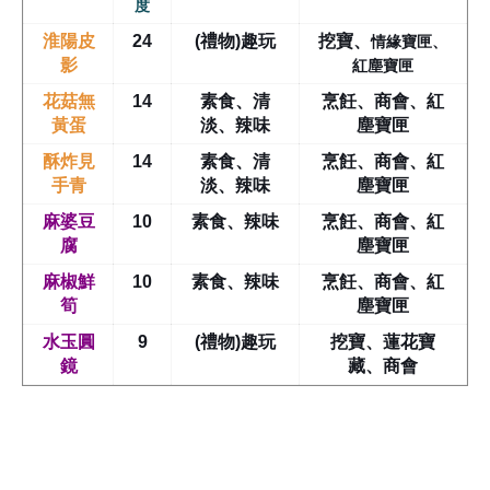
度
情緣寶匣、
淮陽皮
24
(禮物)趣玩
挖寶
、
紅塵寶匣
影
花菇無
14
素食、清
烹飪、商會、紅
黃蛋
淡、辣味
塵寶匣
酥炸見
14
素食、清
烹飪、商會、紅
手青
淡、辣味
塵寶匣
麻婆豆
10
素食、辣味
烹飪、商會、紅
腐
塵寶匣
麻椒鮮
10
素食、辣味
烹飪、商會、紅
筍
塵寶匣
水玉圓
9
(禮物)趣玩
挖寶、蓮花寶
鏡
藏、商會