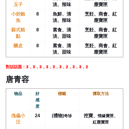
玉子
淡、辣味
塵寶匣
小炒鮑
8
魚鮮、清
烹飪、商會、紅
魚
淡、辣味
塵寶匣
蘇式糕
8
素食、清
烹飪、商會、紅
點
淡、甜味
塵寶匣
釀皮
8
素食、清
烹飪、商會、紅
淡、甜味
塵寶匣
對話話題：3，3，3，3，3，3，2，3，3，2
唐青容
物品
好
標籤
獲取方法
感
度
奇珍
情緣寶匣、
傀儡小
24
(禮物)
挖寶
、
紅塵寶匣
汪