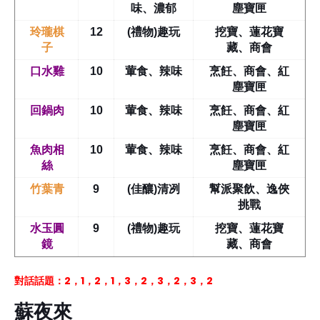
味、濃郁
塵寶匣
玲瓏棋
12
(禮物)趣玩
挖寶、蓮花寶
子
藏、商會
口水雞
10
葷食、辣味
烹飪、商會、紅
塵寶匣
回鍋肉
10
葷食、辣味
烹飪、商會、紅
塵寶匣
魚肉相
10
葷食、辣味
烹飪、商會、紅
絲
塵寶匣
竹葉青
9
(佳釀)清冽
幫派聚飲、逸俠
挑戰
水玉圓
9
(禮物)趣玩
挖寶、蓮花寶
鏡
藏、商會
對話話題：2，1，2，1，3，2，3，2，3，2
蘇夜來