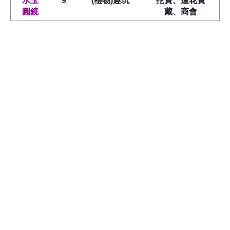
水玉
9
(禮物)趣玩
挖寶、蓮花寶
圓鏡
藏、商會