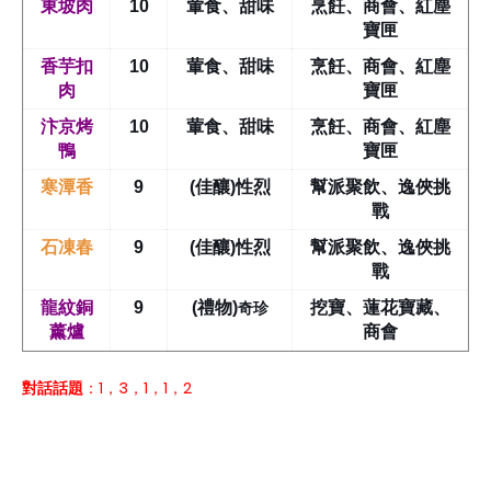
東坡肉
10
葷食、甜味
烹飪、商會、紅塵
寶匣
香芋扣
10
葷食、甜味
烹飪、商會、紅塵
肉
寶匣
汴京烤
10
葷食、甜味
烹飪、商會、紅塵
鴨
寶匣
寒潭香
9
(佳釀)性烈
幫派聚飲、逸俠挑
戰
石凍春
9
(佳釀)性烈
幫派聚飲、逸俠挑
戰
奇珍
龍紋銅
9
(禮物)
挖寶、蓮花寶藏、
薰爐
商會
對話
話題
：1，3，1，1，2