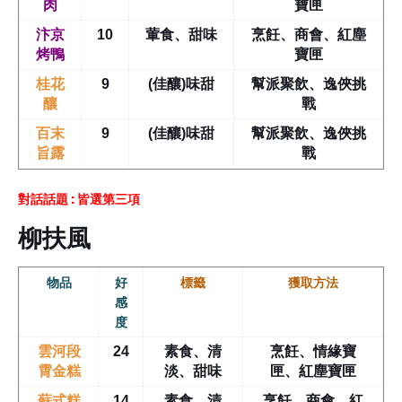
肉
寶匣
汴京
10
葷食、甜味
烹飪、商會、紅塵
烤鴨
寶匣
桂花
9
(佳釀)味甜
幫派聚飲、逸俠挑
釀
戰
百末
9
(佳釀)味甜
幫派聚飲、逸俠挑
旨露
戰
對話話題 : 皆選第三項
柳扶風
物品
好
標籤
獲取方法
感
度
雲河段
24
素食、清
烹飪、情緣寶
霄金糕
淡、甜味
匣、紅塵寶匣
蘇式糕
14
素食、清
烹飪、商會、紅