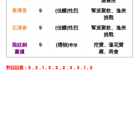
塵寶匣
寒潭香
9
(佳釀)性烈
幫派聚飲、逸俠
挑戰
石凍春
9
(佳釀)性烈
幫派聚飲、逸俠
挑戰
奇珍
龍紋銅
9
(禮物)
挖寶、蓮花寶
薰爐
藏、商會
對話話題：3，2，1，3，2，2，3，3，1，2