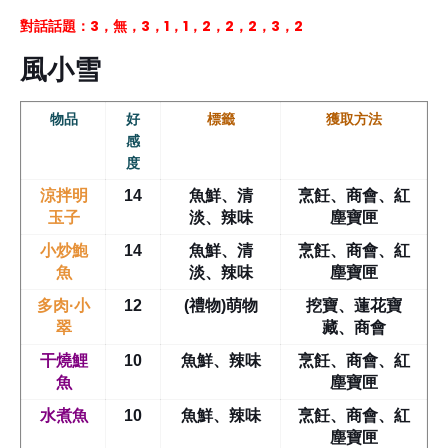
對話話題：3，無，3，1，1，2，2，2，3，2
風小雪
物品
好
標籤
獲取方法
感
度
涼拌明
14
魚鮮、清
烹飪、商會、紅
玉子
淡、辣味
塵寶匣
小炒鮑
14
魚鮮、清
烹飪、商會、紅
魚
淡、辣味
塵寶匣
多肉·小
12
(禮物)萌物
挖寶、蓮花寶
翠
藏、商會
干燒鯉
10
魚鮮、辣味
烹飪、商會、紅
魚
塵寶匣
水煮魚
10
魚鮮、辣味
烹飪、商會、紅
塵寶匣