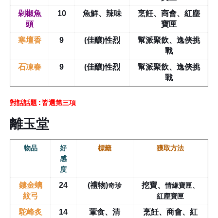
剁椒魚
10
魚鮮、辣味
烹飪、商會、紅塵
頭
寶匣
寒壇香
9
(佳釀)性烈
幫派聚飲、逸俠挑
戰
石凍春
9
(佳釀)性烈
幫派聚飲、逸俠挑
戰
對話話題 : 皆選第三項
離玉堂
物品
好
標籤
獲取方法
感
度
奇珍
情緣寶匣、
鏤金螭
24
(禮物)
挖寶
、
紅塵寶匣
紋弓
駝峰炙
14
葷食、清
烹飪、商會、紅