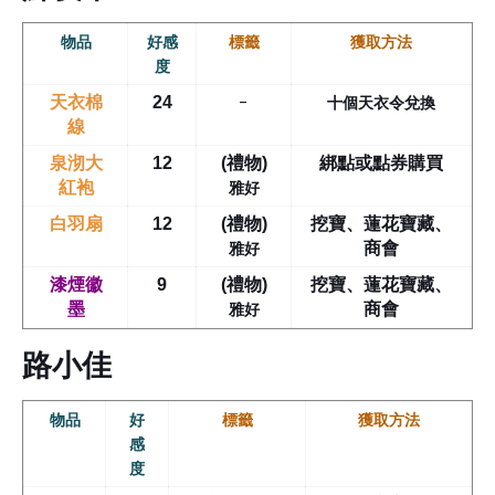
物品
好感
標籤
獲取方法
度
-
十個天衣令兌換
天衣棉
24
線
泉沏大
12
(禮物)
綁點或點券購買
雅好
紅袍
白羽扇
12
(禮物)
挖寶、蓮花寶藏、
雅好
商會
漆煙徽
9
(禮物)
挖寶、蓮花寶藏、
雅好
墨
商會
路小佳
物品
好
標籤
獲取方法
感
度