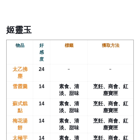
姬靈玉
物品
好
標籤
獲取方法
感
度
-
-
太乙拂
24
塵
雪霞羹
14
素食、清
烹飪、商會、紅
淡、甜味
塵寶匣
蘇式糕
14
素食、清
烹飪、商會、紅
點
淡、甜味
塵寶匣
梅花湯
14
素食、清
烹飪、商會、紅
餅
淡、甜味
塵寶匣
太極芋
14
素食、清
烹飪、商會、紅