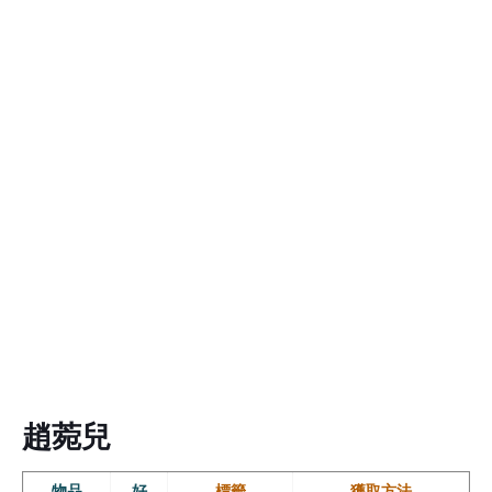
趙菀兒
物品
好
標籤
獲取方法