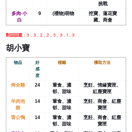
挑戰
多肉·小
9
(禮物)萌物
挖寶、蓮花寶
白
藏、商會
對話
話題
：3，3，2，2，3，3，1，3
胡小寶
物品
好
標籤
獲取方法
感
度
烤全雞
24
葷食、濃
烹飪、情緣寶匣、
郁、甜味
紅塵寶匣
羊肉泡
14
葷食、濃
烹飪、商會、紅塵
饃
郁、甜味
寶匣
雷公鴨
14
葷食、濃
烹飪、商會、紅塵
郁、甜味
寶匣