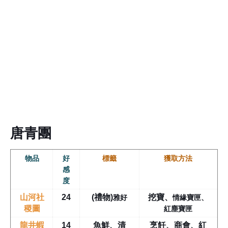
唐青團
物品
好
標籤
獲取方法
感
度
雅好
情緣寶匣、
山河社
24
(禮物)
挖寶
、
紅塵寶匣
稷圖
龍井蝦
14
魚鮮、清
烹飪、商會、紅