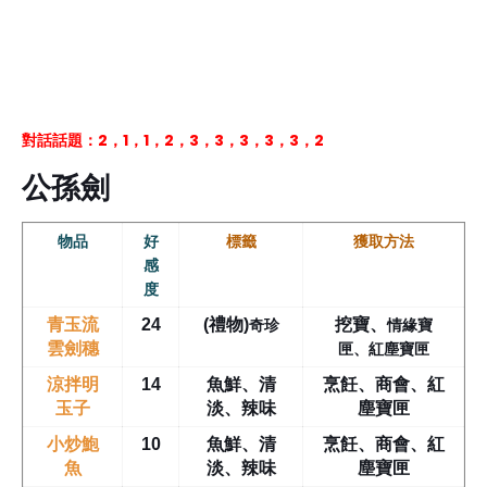
對話話題：2，1，1，2，3，3，3，3，3，2
公孫劍
物品
好
標籤
獲取方法
感
度
奇珍
情緣寶
青玉流
24
(禮物)
挖寶
、
匣、紅塵寶匣
雲劍穗
涼拌明
14
魚鮮、清
烹飪、商會、紅
玉子
淡、辣味
塵寶匣
小炒鮑
10
魚鮮、清
烹飪、商會、紅
魚
淡、辣味
塵寶匣