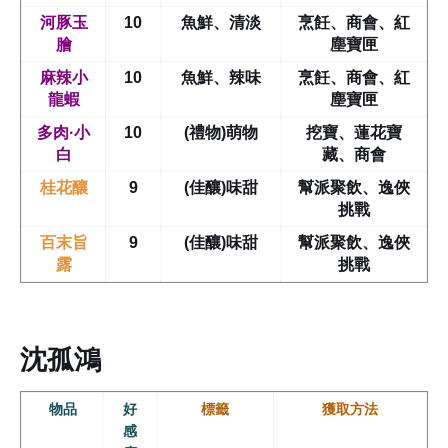
河豚玉
10
魚鮮、清淡
烹飪、商會、紅
膾
塵寶匣
麻辣小
10
魚鮮、辣味
烹飪、商會、紅
龍蝦
塵寶匣
多肉·小
10
(禮物)萌物
挖寶、蓮花寶
白
藏、商會
桂花釀
9
(佳釀)味甜
幫派聚飲、逸俠
挑戰
百末旨
9
(佳釀)味甜
幫派聚飲、逸俠
露
挑戰
沈孤鴻
物品
好
標籤
獲取方法
感