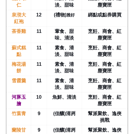
仁
淡、甜味
塵寶匣
雅好
泉沏大
12
(禮物)
綁點或點券購買
紅袍
茶香雞
11
葷食、甜
烹飪、商會、紅
味、清淡
塵寶匣
蘇式糕
11
素食、清
烹飪、商會、紅
點
淡、甜味
塵寶匣
梅花湯
11
素食、清
烹飪、商會、紅
餅
淡、甜味
塵寶匣
雪霞羹
11
素食、清
烹飪、商會、紅
淡、甜味
塵寶匣
河豚玉
10
魚鮮、清淡
烹飪、商會、紅
膾
塵寶匣
竹葉青
9
(佳釀)清冽
幫派聚飲、逸俠
挑戰
蘭陵甘
9
(佳釀)清冽
幫派聚飲、逸俠