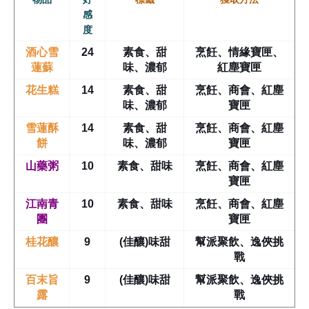
感
度
酒心雪
24
素食、甜
烹飪、情緣寶匣、
蓮蘇
味、濃郁
紅塵寶匣
花生糕
14
素食、甜
烹飪、商會、紅塵
味、濃郁
寶匣
雪蓮酥
14
素食、甜
烹飪、商會、紅塵
餅
味、濃郁
寶匣
山藥粥
10
素食、甜味
烹飪、商會、紅塵
寶匣
江南青
10
素食、甜味
烹飪、商會、紅塵
團
寶匣
桂花釀
9
(佳釀)味甜
幫派聚飲、逸俠挑
戰
百末旨
9
(佳釀)味甜
幫派聚飲、逸俠挑
露
戰