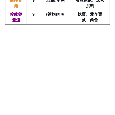
蘭陵甘
9
(佳釀)清冽
幫派聚飲、逸俠
露
挑戰
奇珍
龍紋銅
9
(禮物)
挖寶、蓮花寶
薰爐
藏、商會