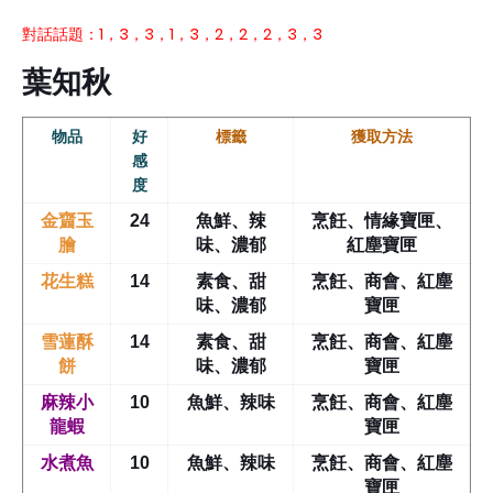
對話話題：1，3，3，1，3，2，2，2，3，3
葉知秋
物品
好
標籤
獲取方法
感
度
金齏玉
24
魚鮮、辣
烹飪、情緣寶匣、
膾
味、濃郁
紅塵寶匣
花生糕
14
素食、甜
烹飪、商會、紅塵
味、濃郁
寶匣
雪蓮酥
14
素食、甜
烹飪、商會、紅塵
餅
味、濃郁
寶匣
麻辣小
10
魚鮮、辣味
烹飪、商會、紅塵
龍蝦
寶匣
水煮魚
10
魚鮮、辣味
烹飪、商會、紅塵
寶匣