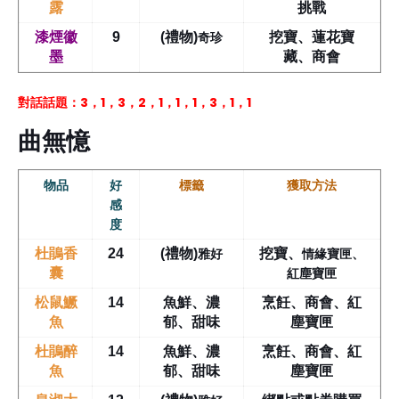
露
挑戰
奇珍
漆煙徽
9
(禮物)
挖寶、蓮花寶
墨
藏、商會
對話話題：3，1，3，2，1，1，1，3，1，1
曲無憶
物品
好
標籤
獲取方法
感
度
雅好
情緣寶匣、
杜鵑香
24
(禮物)
挖寶
、
紅塵寶匣
囊
松鼠鱖
14
魚鮮、濃
烹飪、商會、紅
魚
郁、甜味
塵寶匣
杜鵑醉
14
魚鮮、濃
烹飪、商會、紅
魚
郁、甜味
塵寶匣