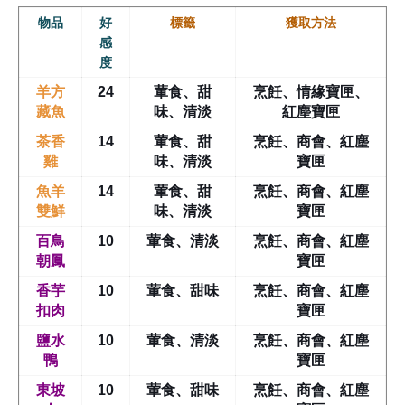
物品
好
標籤
獲取方法
感
度
羊方
24
葷食、甜
烹飪、情緣寶匣、
藏魚
味、清淡
紅塵寶匣
茶香
14
葷食、甜
烹飪、商會、紅塵
雞
味、清淡
寶匣
魚羊
14
葷食、甜
烹飪、商會、紅塵
雙鮮
味、清淡
寶匣
百鳥
10
葷食、清淡
烹飪、商會、紅塵
朝鳳
寶匣
香芋
10
葷食、甜味
烹飪、商會、紅塵
扣肉
寶匣
鹽水
10
葷食、清淡
烹飪、商會、紅塵
鴨
寶匣
東坡
10
葷食、甜味
烹飪、商會、紅塵