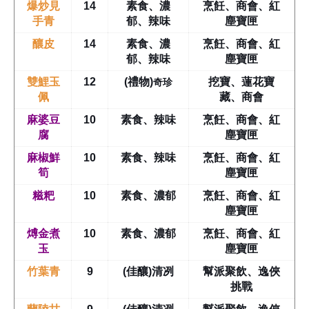
爆炒見
14
素食、濃
烹飪、商會、紅
手青
郁、辣味
塵寶匣
釀皮
14
素食、濃
烹飪、商會、紅
郁、辣味
塵寶匣
奇珍
雙鯉玉
12
(禮物)
挖寶、蓮花寶
佩
藏、商會
麻婆豆
10
素食、辣味
烹飪、商會、紅
腐
塵寶匣
麻椒鮮
10
素食、辣味
烹飪、商會、紅
筍
塵寶匣
糍粑
10
素食、濃郁
烹飪、商會、紅
塵寶匣
煿金煮
10
素食、濃郁
烹飪、商會、紅
玉
塵寶匣
竹葉青
9
(佳釀)清冽
幫派聚飲、逸俠
挑戰