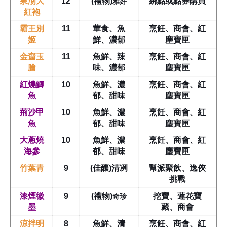
雅好
泉沏大
12
(禮物)
綁點或點券購買
紅袍
霸王別
11
葷食、魚
烹飪、商會、紅
姬
鮮、濃郁
塵寶匣
金齏玉
11
魚鮮、辣
烹飪、商會、紅
膾
味、濃郁
塵寶匣
紅燒鯽
10
魚鮮、濃
烹飪、商會、紅
魚
郁、甜味
塵寶匣
荊沙甲
10
魚鮮、濃
烹飪、商會、紅
魚
郁、甜味
塵寶匣
大蔥燒
10
魚鮮、濃
烹飪、商會、紅
海參
郁、甜味
塵寶匣
竹葉青
9
(佳釀)清冽
幫派聚飲、逸俠
挑戰
奇珍
漆煙徽
9
(禮物)
挖寶、蓮花寶
墨
藏、商會
涼拌明
8
魚鮮、清
烹飪、商會、紅