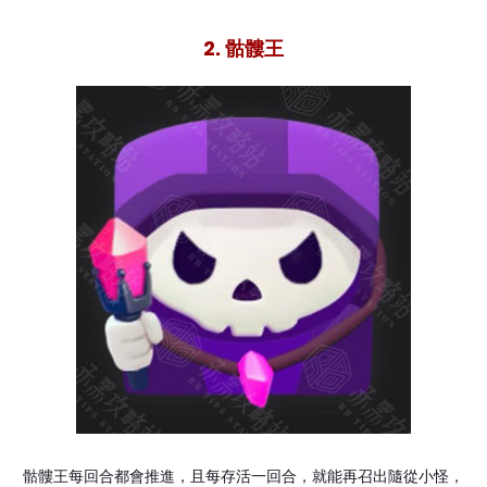
2. 骷髏王
骷髏王每回合都會推進，且每存活一回合，就能再召出隨從小怪，