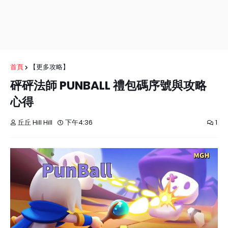
首頁
【更多攻略】
砰砰法師 PUNBALL 禮包碼序號與攻略
心得
丘丘 Hill Hill
下午4:36
1