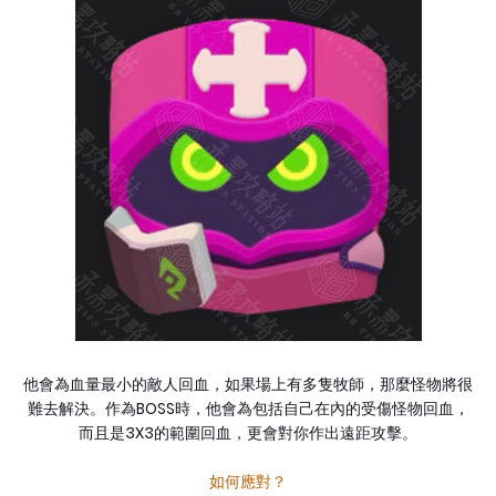
他會為血量最小的敵人回血，如果場上有多隻牧師，那麼怪物將很
難去解決。作為BOSS時，他會為包括自己在內的受傷怪物回血，
而且是3X3的範圍回血，更會對你作出遠距攻擊。
如何應對？