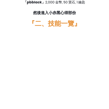
「pbblack」
2,000 金幣, 50 寶石, 1 鑰匙
然後進入小赤黑心得部份
『二、技能一覽』