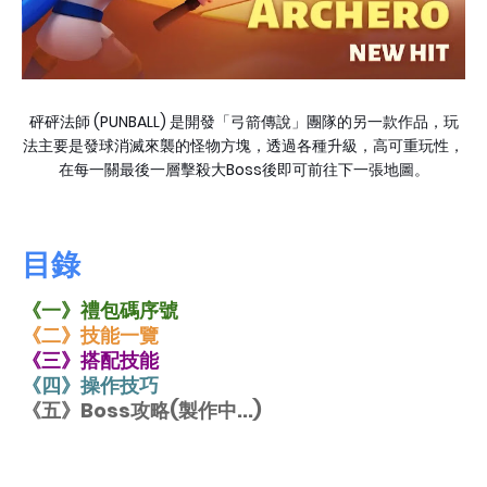
砰砰法師 (PUNBALL) 是開發「弓箭傳說」團隊的另一款作品，玩
法主要是發球消滅來襲的怪物方塊，透過各種升級，高可重玩性，
在每一關最後一層擊殺大Boss後即可前往下一張地圖。
目錄
《一》禮包碼序號
《二》技能一覽
《三》搭配技能
《四》操作技巧
《五》Boss攻略(製作中...)