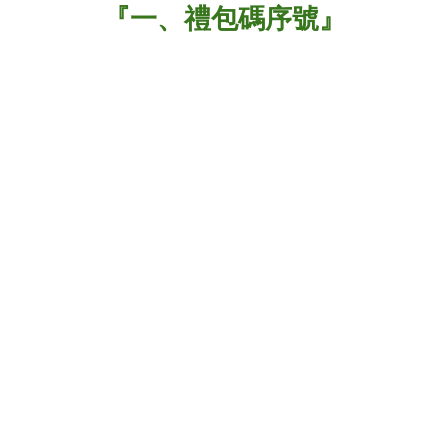
『一、禮包碼序號』