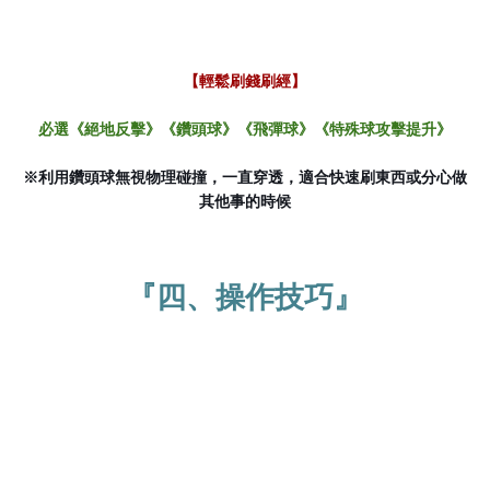
【輕鬆刷錢刷經】
必選《
絕地反擊
》
《鑽頭球
》
《飛彈球
》
《特殊球攻擊提升
》
※利用鑽頭球無視物理碰撞，一直穿透，適合快速刷東西或分心做
其他事的時候
『四、操作技巧』