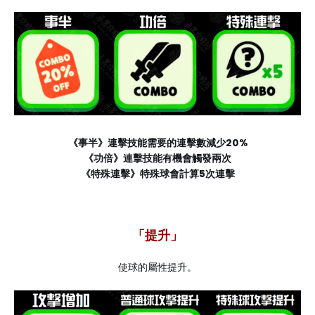
《事半》連擊技能需要的連擊數減少20%
《功倍》連擊技能有機會觸發兩次
《特殊連擊》特殊球會計算5次連擊
「提升」
使球的屬性提升。