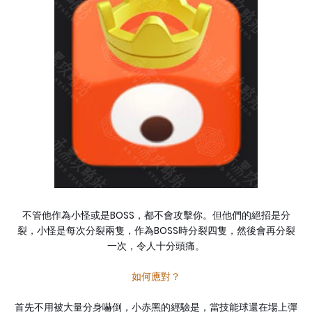
不管他作為小怪或是BOSS，都不會攻擊你。但他們的絕招是分
裂，小怪是每次分裂兩隻，作為BOSS時分裂四隻，然後會再分裂
一次，令人十分頭痛。
如何應對？
首先不用被大量分身嚇倒，小赤黑的經驗是，當技能球還在場上彈