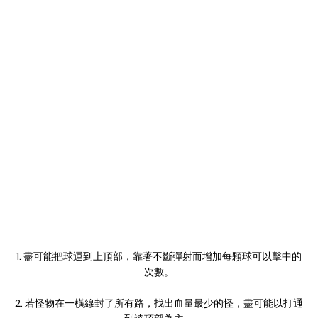
1. 盡可能把球運到上頂部，靠著不斷彈射而增加每顆球可以擊中的
次數。
2. 若怪物在一橫線封了所有路，找出血量最少的怪，盡可能以打通