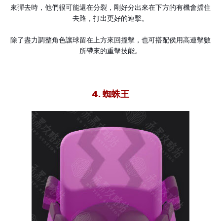
來彈去時，他們很可能還在分裂，剛好分出來在下方的有機會擋住
去路，打出更好的連擊。
除了盡力調整角色讓球留在上方來回撞擊，也可搭配侯用高連擊數
所帶來的重擊技能。
4. 蜘蛛王