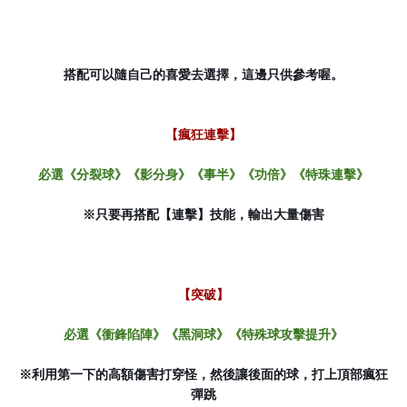
搭配可以隨自己的喜愛去選擇，這邊只供參考喔
。
【瘋狂連擊】
必選《
分裂球
》
《影
分身
》
《事半
》
《功倍
》
《特珠連擊
》
※只要再搭配【連擊】技能，輸出大量傷害
【突破】
必選《衝鋒陷陣
》
《黑洞球
》
《特殊球攻擊提升
》
※利用第一下的高額傷害打穿怪，然後讓後面的球，打上頂部瘋狂
彈跳