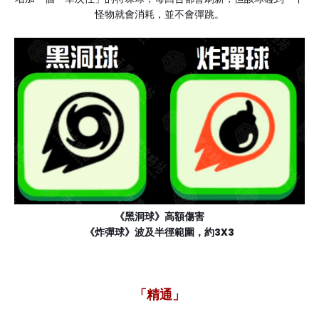
怪物就會消耗，並不會彈跳。
《黑洞球》高額傷害
《炸彈球》波及半徑範圍，約3X3
「精通」