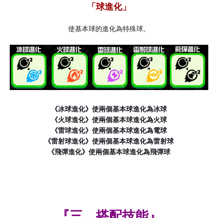
「球進化」
使基本球的進化為特殊球。
《冰球進化》使兩個基本球進化為冰球
《火球進化》使兩個基本球進化為火球
《雷球進化》使兩個基本球進化為電球
《雷射球進化》使兩個基本球進化為雷射球
《飛彈進化》使兩個基本球進化為飛彈球
『三、搭配技能』