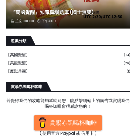
『萬國覺醒』知識廣場題庫 (國士無雙)
丘丘 Hill Hill
下午4:00
遊戲分類
【萬國覺醒】
(114)
【萬龍覺醒】
(26)
【魔獸兵團】
(1)
賞賜赤黑喝杯咖啡
若覺得我們的攻略能夠幫助到您，能點擊網站上的廣告或賞賜我們
喝杯咖啡會很感謝您的！
賞賜赤黑喝杯咖啡
( 使用官方 Paypal 或 信用卡 )