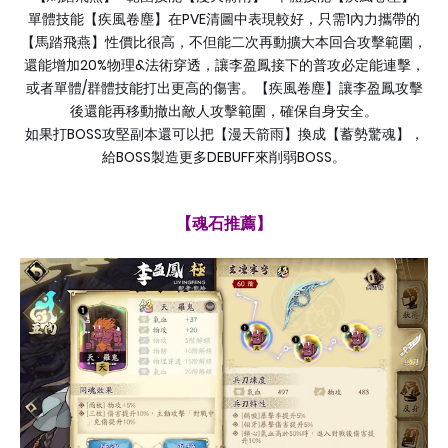
PVE
1
單體技能【疾風卷塵】在
清圖中表現較好，只需
內力攜帶的
【馬踏飛燕】性價比很高，不但能二次再動擴大本回合攻擊範圍，
20%
&
還能增加
物理
法術穿透，讓李盈鳳接下的普攻必定能連擊，
/
或者單體
群體技能打出更高的傷害。【疾風卷塵】讓李盈鳳攻擊
後還能再移動撤出敵人攻擊範圍，確保自身安全。
BOSS
如果打
攻堅副本還可以把【漫天箭雨】換成【蓄勢驚魂】，
BOSS
DEBUFF
BOSS
給
製造更多
來削弱
。
【魂石推薦】