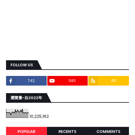
FOLLOW US
742
583
85
瀏覽量-自2022年
10,225,162
POPULAR
RECENTS
COMMENTS