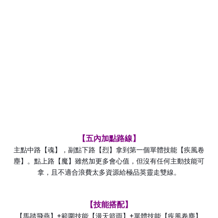
【五內加點路線】
主點中路【魂】，副點下路【烈】拿到第一個單體技能【疾風卷
塵】。點上路【魔】雖然加更多會心值，但沒有任何主動技能可
拿，且不適合浪費太多資源給極品英靈走雙線。
【技能搭配】
+
+
【馬踏飛燕】
範圍技能【漫天箭雨】
單體技能【疾風卷塵】