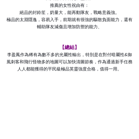
推薦的女性祝由有：
絕品的封鈴笙，奶量大，能再動隊友，戰略意義強。
極品的太淵隱逸，容易入手，前期就有很強的驅散負面能力，還有
輔助隊友減傷且增加防禦的能力、
【總結】
&
李盈鳳作為稀有為數不多的光屬性輸出，特別是在對付暗屬性
御
風刺客和飛行怪物多的地圖可以加快清圖節奏，作為通過新手任務
人人都能獲得的平民級極品英靈強度合格，值得一用。