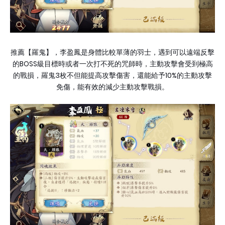
推薦【羅鬼】，李盈鳳是身體比較單薄的羽士，遇到可以遠端反擊
BOSS
的
級目標時或者一次打不死的咒師時，主動攻擊會受到極高
3
10%
的戰損，羅鬼
枚不但能提高攻擊傷害，還能給予
的主動攻擊
免傷，能有效的減少主動攻擊戰損。