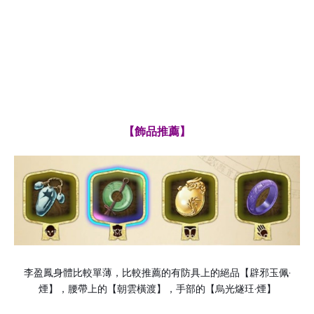
【飾品推薦】
·
李盈鳳身體比較單薄，比較推薦的有防具上的絕品【辟邪玉佩
·
煙】，腰帶上的【朝雲橫渡】，手部的【烏光燧玨
煙】