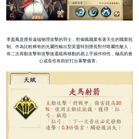
李盈鳳是擅長遠端物理攻擊的羽士，對御風職業有著天生的職業剋
制。作為比較稀有的光屬性輸出型英靈特別擅長對付暗屬性敵人，
有二次再動攻擊和攻擊後還能再移動的易上手操作特性，極高的會
心成長也有助於打出暴擊傷害。