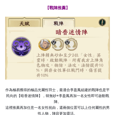
【戰陣推薦】
作為極易獲得的極品光屬性羽士，最適合李盈鳳組建的戰陣也是平
+
民向的【暗香迷情陣】，韓無砂
李盈鳳再加一名女性即可啟動戰
陣。
這裡推薦再加任意一名女性祝由，還兩個位置可以上任何屬性的男
性人物，陣容更加靈活。