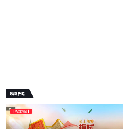
精選攻略
【萬國覺醒】