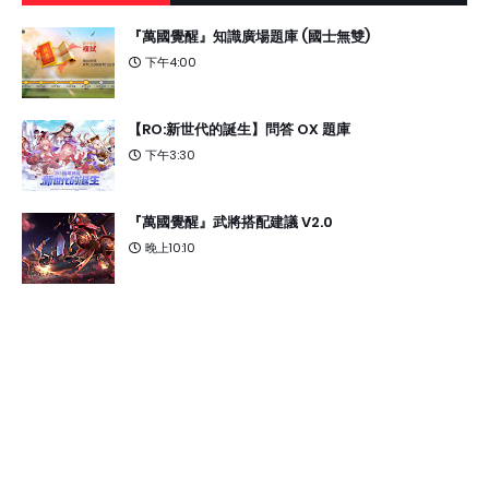
『萬國覺醒』知識廣場題庫 (國士無雙)
下午4:00
【RO:新世代的誕生】問答 OX 題庫
下午3:30
『萬國覺醒』武將搭配建議 V2.0
晚上10:10