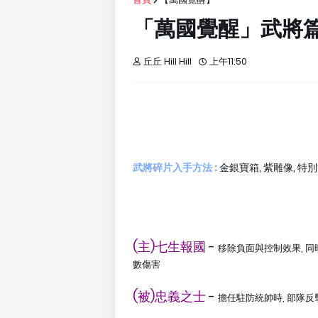
「萬國覺醒」武將篇
丘丘 Hill Hill
上午11:50
武將碎片入手方法 :
金銀寶箱, 紫雕像, 特
(主)七生報國
-
移除負面與控制效果, 同
數傷害
(被)忠義之士
-
擔任駐防統帥時, 部隊反