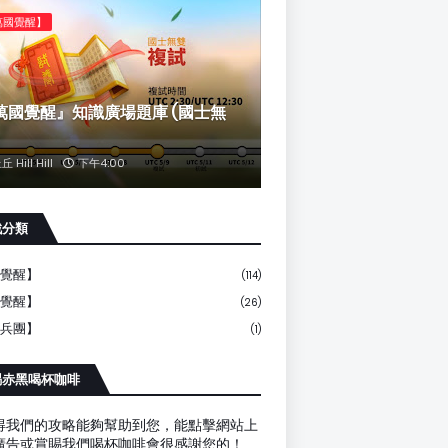
萬國覺醒】
萬國覺醒』知識廣場題庫 (國士無
丘 Hill Hill
下午4:00
戲分類
覺醒】
(114)
覺醒】
(26)
兵團】
(1)
賜赤黑喝杯咖啡
得我們的攻略能夠幫助到您，能點擊網站上
廣告或賞賜我們喝杯咖啡會很感謝您的！