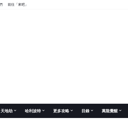
們
前往「來吧」
天地劫
哈利波特
更多攻略
目錄
萬龍覺醒