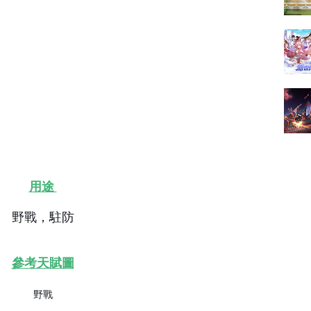
用途
野戰，駐防
參考天賦圖
野戰