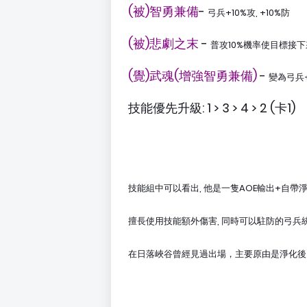
(被)智勇兼備
-
弓兵+10%攻, +10%防
(被)悲劇之末
-
普攻10%機率使目標接下來
(覺)武魂(增強智勇兼備)
-
變為弓兵+1
技能優先升級: 1 > 3 > 4 > 2 (卡1)
技能組中可以看出, 他是一隻AOE輸出+自帶淨化
擅長使用技能額外傷害, 同時可以駐防的弓兵
在日落峽谷曾經見過出場，主要原由是淨化後