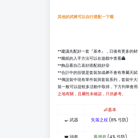
其他的武將可以自行搭配一下喔
**建議先配好一套『基本』，日後有更多的
**圖紙的入手方法可以在遊戲中查看👻
**飾品看自己喜好搭配就好😝
**合計中的括號是套裝加成🎁不會有專屬天賦
**傳說裝中現有單件裝與套裝系列，套裝中大
裝一般可以從較多活動中取得，下方列舉會用
之地有關，且屬性未確認，只供參考。
👶基本
🍳 武器
失落之杖
(8% 弓防)
👑 頭盔
鳳翅盔
(4% 弓防)