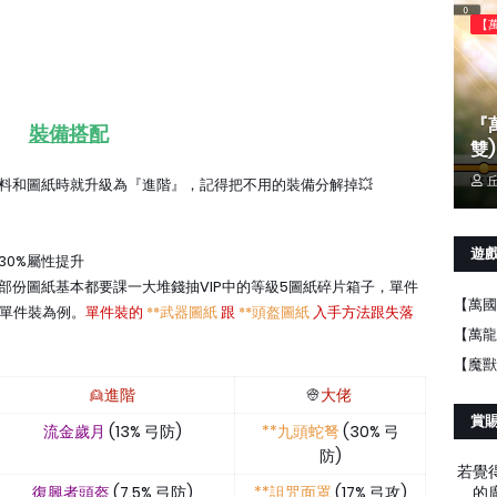
【
『
裝備搭配
雙)
丘
材料和圖紙時就升級為『進階』，記得把不用的裝備分解掉💥
遊
30%屬性提升
部份圖紙基本都要課一大堆錢抽VIP中的等級5圖紙碎片箱子，單件
【萬國
單件裝為例。
單件裝的
**武器圖紙
跟
**頭盔圖紙
入手方法跟失落
【萬龍
【魔獸
👱進階
👳
大佬
賞
流金歲月
(13% 弓防)
**九頭蛇弩
(30% 弓
防)
若覺
復興者頭盔
(7.5% 弓防)
**詛咒面罩
(17% 弓攻)
的