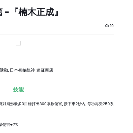
 -『楠木正成』
10
別活動, 日本初始統帥, 遠征商店
技能
時對扇形最多3目標打出300系數傷害, 接下來2秒內, 每秒再受250系
擊傷害+7%