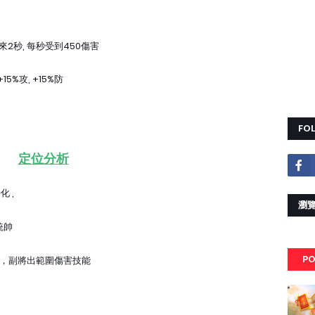
2秒, 每秒受到450傷害
5%攻, +15%防
FO
定位分析
 ,
瀏覽
統帥
PO
，副將出範圍傷害技能