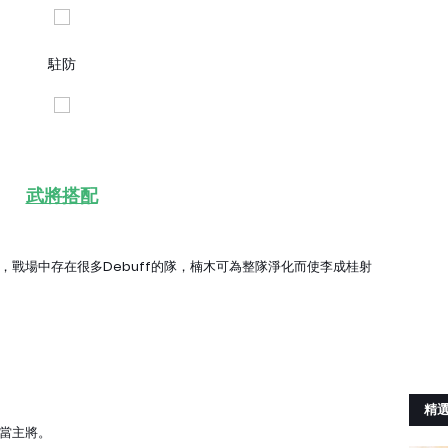
駐防
武將搭配
戰場中存在很多Debuff的隊，楠木可為整隊淨化而使李成桂射
精
當主將。