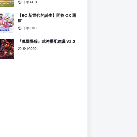
下午4:00
【RO:新世代的誕生】問答 OX 題
庫
下午3:30
『萬國覺醒』武將搭配建議 V2.0
晚上10:10