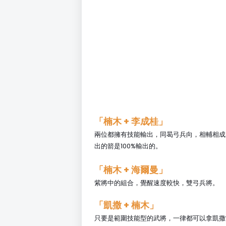
「楠木
+ 李成桂」
兩位都擁有技能輸出，同曷弓兵向，相輔相成，
出的箭是100%輸出的。
「楠木
+ 海爾曼
」
紫將中的組合，覺醒速度較快，雙弓兵將。
「凱撒
+ 楠木
」
只要是範圍技能型的武將，一律都可以拿凱撒