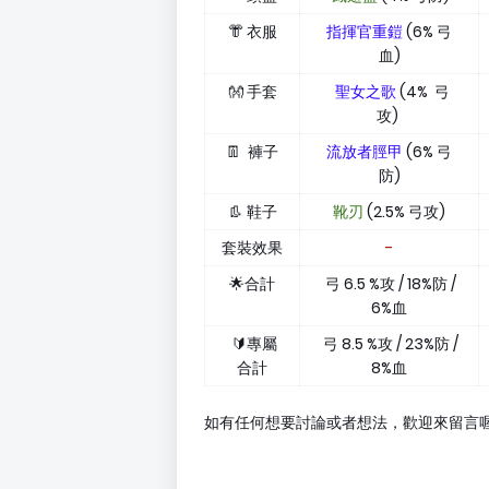
👘 衣服
指揮官重鎧
(6% 弓
血)
👐 手套
聖女之歌
(4% 弓
攻)
👖 褲子
流放者脛甲
(6% 弓
防)
👢 鞋子
靴刃
(2.5% 弓攻)
套裝效果
-
🌟合計
弓 6.5 %攻 / 18%防 /
6%血
🔰專屬
弓 8.5 %攻 / 23%防 /
合計
8%血
如有任何想要討論或者想法，歡迎來留言