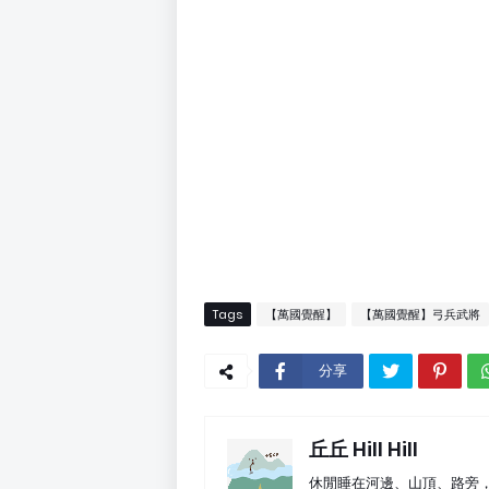
Tags
【萬國覺醒】
【萬國覺醒】弓兵武將
分享
丘丘 Hill Hill
休閒睡在河邊、山頂、路旁，遊