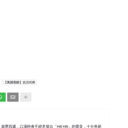
【萬國覺醒】史詩武將
歷四週，口渴時會不經意發出「Hill Hill」的聲音，十分奇葩